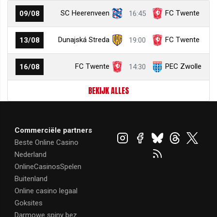
SC Heerenveen
FC Twente
09/08
16:45
Dunajská Streda
FC Twente
13/08
19:00
FC Twente
PEC Zwolle
16/08
14:30
BEKIJK ALLES
Commerciële partners
Beste Online Casino
Nederland
OnlineCasinosSpelen
Buitenland
Online casino legaal
Goksites
Darmowe spiny bez