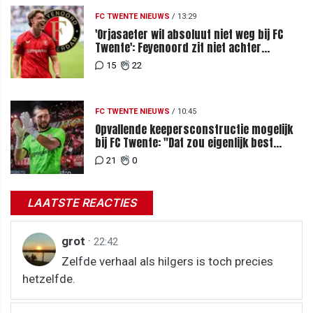
FC TWENTE NIEUWS
/
13:29
'Orjasaeter wil absoluut niet weg bij FC
Twente': Feyenoord zit niet achter
recordbod
15
22
FC TWENTE NIEUWS
/
10:45
Opvallende keepersconstructie mogelijk
bij FC Twente: "Dat zou eigenlijk best
kunnen"
21
0
LAATSTE REACTIES
grot
·
22:42
Zelfde verhaal als hilgers is toch precies
hetzelfde.