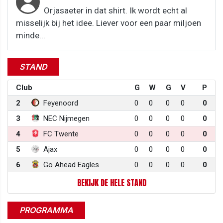
Orjasaeter in dat shirt. Ik wordt echt al
misselijk bij het idee. Liever voor een paar miljoen
minde...
STAND
Club
G
W
G
V
P
2
Feyenoord
0
0
0
0
0
3
NEC Nijmegen
0
0
0
0
0
4
FC Twente
0
0
0
0
0
5
Ajax
0
0
0
0
0
6
Go Ahead Eagles
0
0
0
0
0
BEKIJK DE HELE STAND
PROGRAMMA