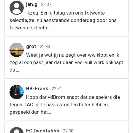
jan.g
·
22:37
Ikzeg. Een uitslag van ons fctwente
selectie, zal nu aanstaande donderdag door ons
fctwente selectie...
grot
·
22:33
Weet je wat jij nu zegt over ww klopt en ik
zeg al een pasr jaar dat daan veel vuil werk opknapt
dat...
BB-Frank
·
22:31
Hoop dat vdBrom snapt dat de spelers die
tegen DAC in de basis stonden beter hebben
gespeeld dan het...
FCTwentuhhh
·
22:30