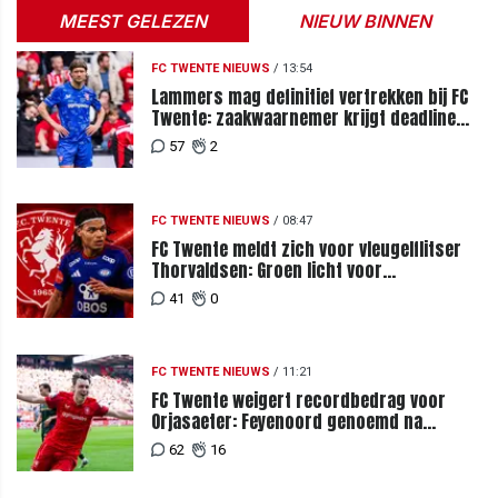
MEEST GELEZEN
NIEUW BINNEN
FC TWENTE NIEUWS
/
13:54
Lammers mag definitief vertrekken bij FC
Twente: zaakwaarnemer krijgt deadline
vanwege komst vervanger
57
2
FC TWENTE NIEUWS
/
08:47
FC Twente meldt zich voor vleugelflitser
Thorvaldsen: Groen licht voor
miljoenenbod
41
0
FC TWENTE NIEUWS
/
11:21
FC Twente weigert recordbedrag voor
Orjasaeter: Feyenoord genoemd na
megabod
62
16