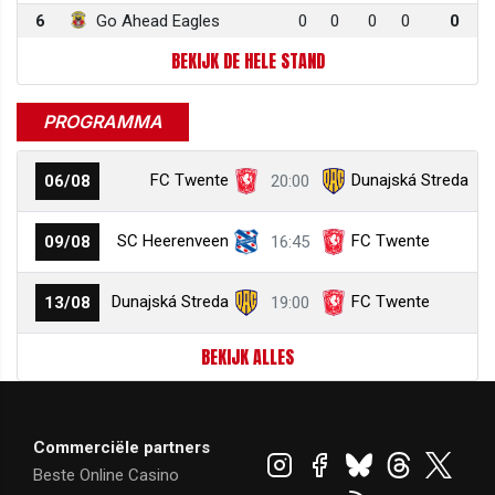
6
Go Ahead Eagles
0
0
0
0
0
BEKIJK DE HELE STAND
PROGRAMMA
FC Twente
Dunajská Streda
06/08
20:00
SC Heerenveen
FC Twente
09/08
16:45
Dunajská Streda
FC Twente
13/08
19:00
BEKIJK ALLES
Commerciële partners
Beste Online Casino