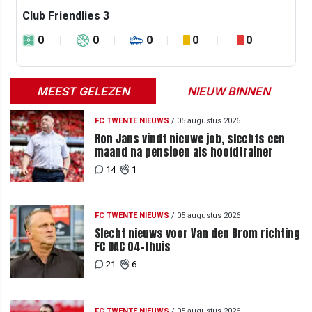
Club Friendlies 3
0
0
0
0
0
MEEST GELEZEN
NIEUW BINNEN
FC TWENTE NIEUWS
/
05 augustus 2026
Ron Jans vindt nieuwe job, slechts een
maand na pensioen als hoofdtrainer
14
1
FC TWENTE NIEUWS
/
05 augustus 2026
Slecht nieuws voor Van den Brom richting
FC DAC 04-thuis
21
6
FC TWENTE NIEUWS
/
05 augustus 2026