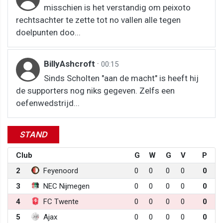
misschien is het verstandig om peixoto
rechtsachter te zette tot no vallen alle tegen
doelpunten doo...
BillyAshcroft
·
00:15
Sinds Scholten "aan de macht" is heeft hij
de supporters nog niks gegeven. Zelfs een
oefenwedstrijd...
STAND
Club
G
W
G
V
P
2
Feyenoord
0
0
0
0
0
3
NEC Nijmegen
0
0
0
0
0
4
FC Twente
0
0
0
0
0
5
Ajax
0
0
0
0
0