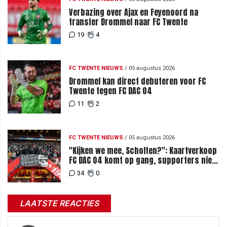
Verbazing over Ajax en Feyenoord na
transfer Drommel naar FC Twente
19
4
FC TWENTE NIEUWS
/
05 augustus 2026
Drommel kan direct debuteren voor FC
Twente tegen FC DAC 04
11
2
FC TWENTE NIEUWS
/
05 augustus 2026
"Kijken we mee, Scholten?": Kaartverkoop
FC DAC 04 komt op gang, supporters niet
blij met ticketprijzen
34
0
LAATSTE REACTIES