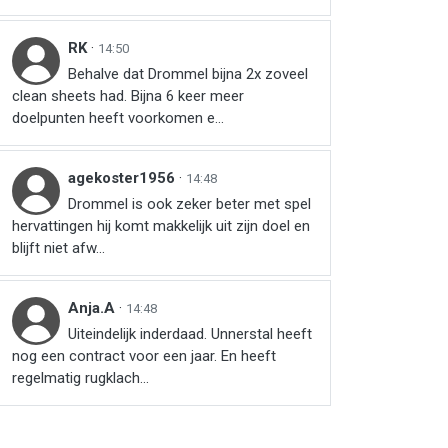
RK
·
14:50
Behalve dat Drommel bijna 2x zoveel
clean sheets had. Bijna 6 keer meer
doelpunten heeft voorkomen e...
agekoster1956
·
14:48
Drommel is ook zeker beter met spel
hervattingen hij komt makkelijk uit zijn doel en
blijft niet afw...
Anja.A
·
14:48
Uiteindelijk inderdaad. Unnerstal heeft
nog een contract voor een jaar. En heeft
regelmatig rugklach...