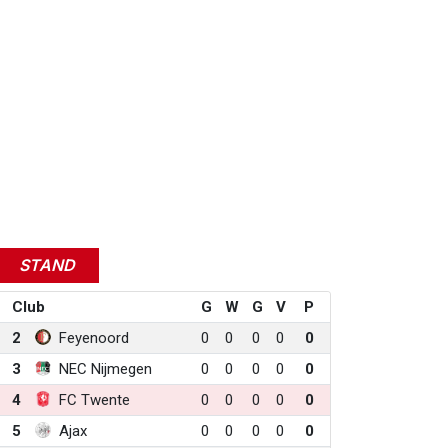
STAND
Club
G
W
G
V
P
2
Feyenoord
0
0
0
0
0
3
NEC Nijmegen
0
0
0
0
0
4
FC Twente
0
0
0
0
0
5
Ajax
0
0
0
0
0