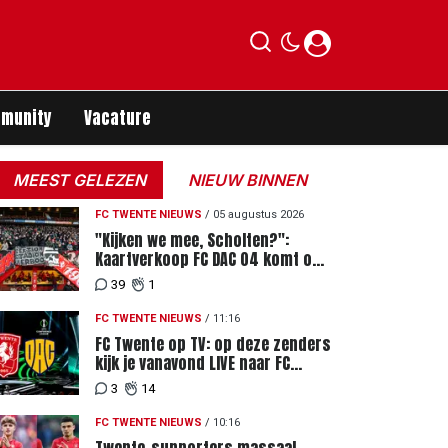
munity
Vacature
MEEST GELEZEN
NIEUW BINNEN
FC TWENTE NIEUWS
/
05 augustus 2026
"Kijken we mee, Scholten?":
Kaartverkoop FC DAC 04 komt op
gang, supporters niet blij met
39
1
ticketprijzen
FC TWENTE NIEUWS
/
11:16
FC Twente op TV: op deze zenders
kijk je vanavond LIVE naar FC
Twente - FC DAC 04
3
14
FC TWENTE NIEUWS
/
10:16