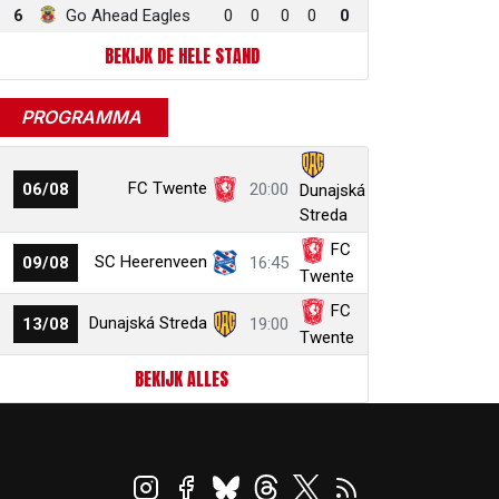
6
Go Ahead Eagles
0
0
0
0
0
BEKIJK DE HELE STAND
PROGRAMMA
FC Twente
06/08
20:00
Dunajská
Streda
FC
SC Heerenveen
09/08
16:45
Twente
FC
Dunajská Streda
13/08
19:00
Twente
BEKIJK ALLES