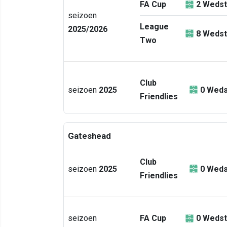
FA Cup
2
Wedst
seizoen
League
2025/2026
8
Wedst
Two
Club
seizoen
2025
0
Weds
Friendlies
Gateshead
Club
seizoen
2025
0
Weds
Friendlies
seizoen
FA Cup
0
Wedst