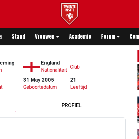
app
a
Stand
Vrouwen
Academie
Forum
Com
leming
England
Club
m
Nationaliteit
31 May 2005
21
t
Geboortedatum
Leeftijd
PROFIEL