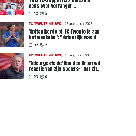
Twente-supporters massaal
eens over vervanger
geblesseerde Lemkin tegen FC
10
5
DAC 04
FC TWENTE NIEUWS
/
05 augustus 2026
'Spitspikorde bij FC Twente is aan
het wankelen': "Natuurlijk was dat
een signaal"
32
2
FC TWENTE NIEUWS
/
05 augustus 2026
'Teleurgestelde' Van den Brom wil
reactie van zijn spelers: "Dat zit
bij mij het meeste diep"
29
0