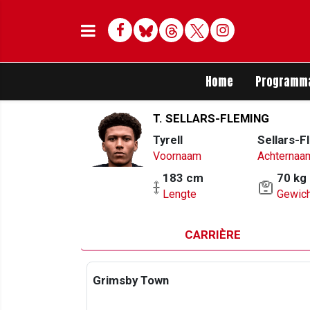
Facebook
Bluesky
Threads
Twitter
Delen op Whats
Home
Programm
T. SELLARS-FLEMING
Tyrell
Sellars-F
Voornaam
Achternaa
183 cm
70 kg
Lengte
Gewich
CARRIÈRE
Grimsby Town