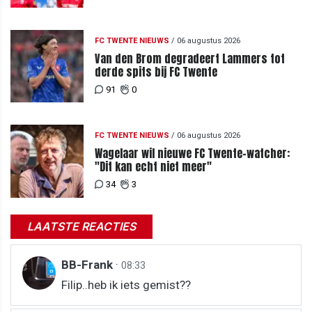
FC TWENTE NIEUWS
/
06 augustus 2026
Van den Brom degradeert Lammers tot
derde spits bij FC Twente
91
0
FC TWENTE NIEUWS
/
06 augustus 2026
Wagelaar wil nieuwe FC Twente-watcher:
"Dit kan echt niet meer"
34
3
LAATSTE REACTIES
BB-Frank
·
08:33
Filip..heb ik iets gemist??