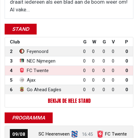
draait iedereen als een blad aan de boom weer om!
Al vake...
STAND
Club
G
W
G
V
P
2
Feyenoord
0
0
0
0
0
3
NEC Nijmegen
0
0
0
0
0
4
FC Twente
0
0
0
0
0
5
Ajax
0
0
0
0
0
6
Go Ahead Eagles
0
0
0
0
0
BEKIJK DE HELE STAND
PROGRAMMA
SC Heerenveen
FC Twente
09/08
16:45