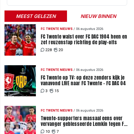
MEEST GELEZEN
NIEUW BINNEN
FC TWENTE NIEUWS
/
06 augustus 2026
FC Twente walst over FC DAC 1904 heen en
zet reuzenstap richting de play-offs
228
20
FC TWENTE NIEUWS
/
06 augustus 2026
FC Twente op TV: op deze zenders kijk je
vanavond LIVE naar FC Twente - FC DAC 04
3
15
FC TWENTE NIEUWS
/
06 augustus 2026
Twente-supporters massaal eens over
vervanger geblesseerde Lemkin tegen FC
DAC 04
10
7