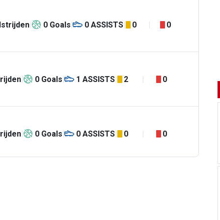
strijden
0
Goals
0
ASSISTS
0
0
rijden
0
Goals
1
ASSISTS
2
0
rijden
0
Goals
0
ASSISTS
0
0