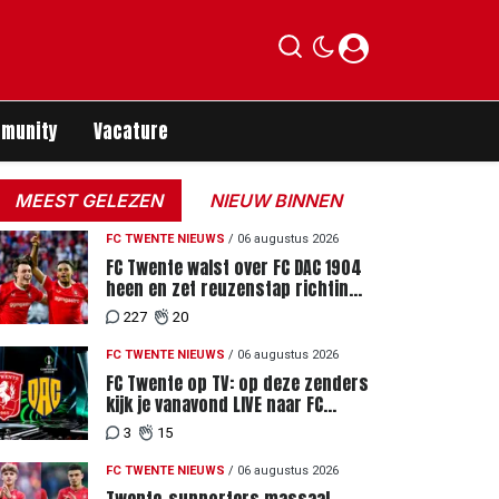
munity
Vacature
MEEST GELEZEN
NIEUW BINNEN
FC TWENTE NIEUWS
/
06 augustus 2026
FC Twente walst over FC DAC 1904
heen en zet reuzenstap richting
de play-offs
227
20
FC TWENTE NIEUWS
/
06 augustus 2026
FC Twente op TV: op deze zenders
kijk je vanavond LIVE naar FC
Twente - FC DAC 04
3
15
FC TWENTE NIEUWS
/
06 augustus 2026