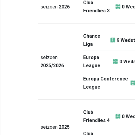
Club
seizoen
2026
0
Wed
Friendlies 3
Chance
9
Wedst
Liga
seizoen
Europa
0
Weds
2025/2026
League
Europa Conference
League
Club
0
Wed
Friendlies 4
seizoen
2025
Club