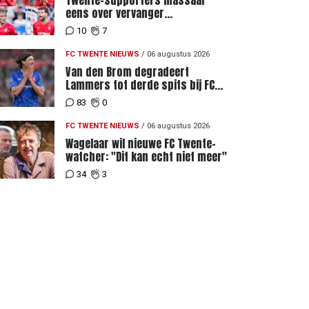
Twente-supporters massaal
eens over vervanger
geblesseerde Lemkin tegen FC
10
7
DAC 04
FC TWENTE NIEUWS
/
06 augustus 2026
Van den Brom degradeert
Lammers tot derde spits bij FC
Twente
83
0
FC TWENTE NIEUWS
/
06 augustus 2026
Wagelaar wil nieuwe FC Twente-
watcher: "Dit kan echt niet meer"
34
3