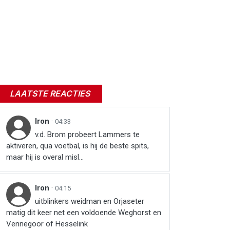
LAATSTE REACTIES
Iron
·
04:33
v.d. Brom probeert Lammers te
aktiveren, qua voetbal, is hij de beste spits,
maar hij is overal misl...
Iron
·
04:15
uitblinkers weidman en Orjaseter
matig dit keer net een voldoende Weghorst en
Vennegoor of Hesselink