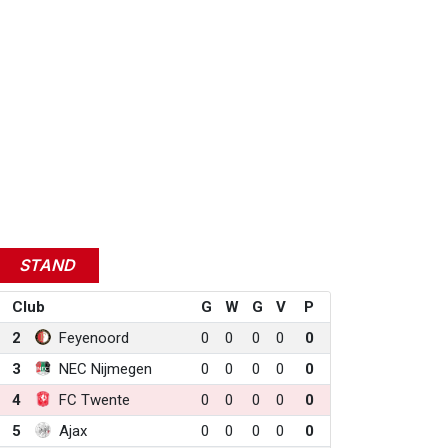
STAND
Club
G
W
G
V
P
2
Feyenoord
0
0
0
0
0
3
NEC Nijmegen
0
0
0
0
0
4
FC Twente
0
0
0
0
0
5
Ajax
0
0
0
0
0