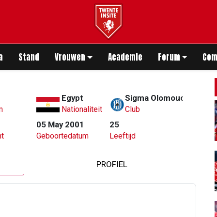
app
a
Stand
Vrouwen
Academie
Forum
Com
Egypt
Sigma Olomouc
m
Nationaliteit
Club
05 May 2001
25
t
Geboortedatum
Leeftijd
PROFIEL