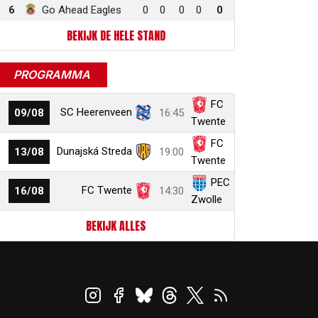
6
Go Ahead Eagles
0
0
0
0
0
BEKIJK DE HELE STAND
PROGRAMMA
FC
SC Heerenveen
09/08
16:45
Twente
FC
Dunajská Streda
13/08
19:00
Twente
PEC
FC Twente
16/08
14:30
Zwolle
BEKIJK ALLES