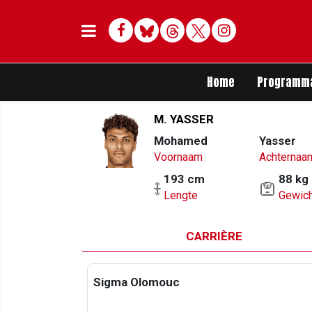
Facebook
Bluesky
Threads
Twitter
Delen op Whats
Home
Programm
M. YASSER
Mohamed
Yasser
Voornaam
Achternaa
193 cm
88 kg
Lengte
Gewich
CARRIÈRE
Sigma Olomouc