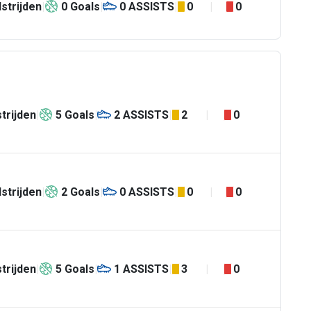
strijden
0
Goals
0
ASSISTS
0
0
trijden
5
Goals
2
ASSISTS
2
0
strijden
2
Goals
0
ASSISTS
0
0
trijden
5
Goals
1
ASSISTS
3
0