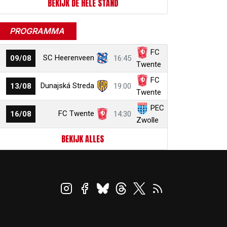
BEKIJK DE HELE STAND
PROGRAMMA
FC
SC Heerenveen
09/08
16:45
Twente
FC
Dunajská Streda
13/08
19:00
Twente
PEC
FC Twente
16/08
14:30
Zwolle
BEKIJK ALLES