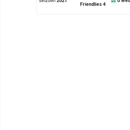
seizoen
2021
0
Wed
Friendlies 4