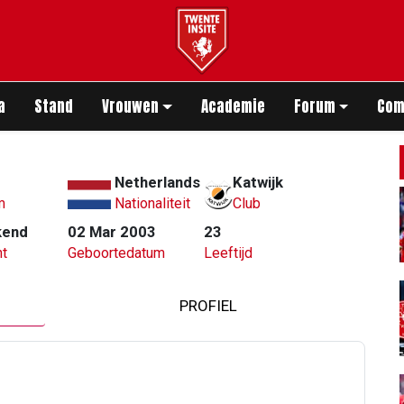
app
a
Stand
Vrouwen
Academie
Forum
Com
Netherlands
Katwijk
m
Nationaliteit
Club
kend
02 Mar 2003
23
t
Geboortedatum
Leeftijd
PROFIEL