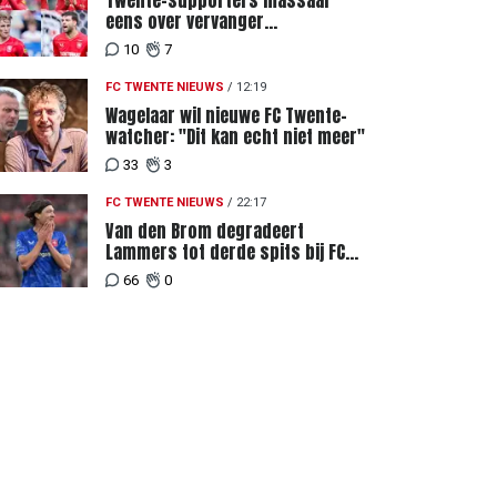
Twente-supporters massaal
eens over vervanger
geblesseerde Lemkin tegen FC
10
7
DAC 04
FC TWENTE NIEUWS
/
12:19
Wagelaar wil nieuwe FC Twente-
watcher: "Dit kan echt niet meer"
33
3
FC TWENTE NIEUWS
/
22:17
Van den Brom degradeert
Lammers tot derde spits bij FC
Twente
66
0