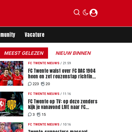
munity
Vacature
MEEST GELEZEN
NIEUW BINNEN
FC TWENTE NIEUWS
/
21:59
FC Twente walst over FC DAC 1904
heen en zet reuzenstap richting
de play-offs
223
20
FC TWENTE NIEUWS
/
11:16
FC Twente op TV: op deze zenders
kijk je vanavond LIVE naar FC
Twente - FC DAC 04
3
15
FC TWENTE NIEUWS
/
10:16