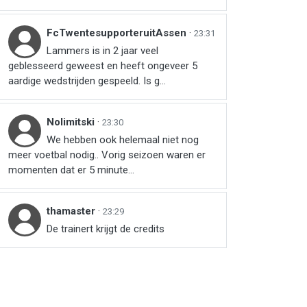
FcTwentesupporteruitAssen
·
23:31
Lammers is in 2 jaar veel
geblesseerd geweest en heeft ongeveer 5
aardige wedstrijden gespeeld. Is g...
Nolimitski
·
23:30
We hebben ook helemaal niet nog
meer voetbal nodig.. Vorig seizoen waren er
momenten dat er 5 minute...
thamaster
·
23:29
De trainert krijgt de credits