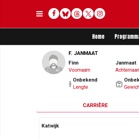
Facebook
Bluesky
Threads
Twitter
Delen op Whats
Home
Programm
F. JANMAAT
Finn
Janmaat
Voornaam
Achternaa
Onbekend
Onbe
Lengte
Gewich
CARRIÈRE
Katwijk