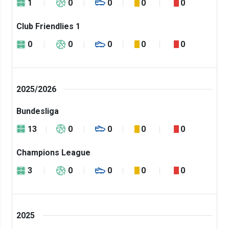
1
0
0
0
0
Club Friendlies 1
0
0
0
0
0
2025/2026
Bundesliga
13
0
0
0
0
Champions League
3
0
0
0
0
2025