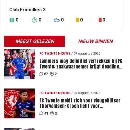
Club Friendlies 3
0
0
0
0
0
MEEST GELEZEN
NIEUW BINNEN
FC TWENTE NIEUWS
/
07 augustus 2026
Lammers mag definitief vertrekken bij FC
Twente: zaakwaarnemer krijgt deadline
vanwege komst vervanger
62
2
FC TWENTE NIEUWS
/
07 augustus 2026
FC Twente meldt zich voor vleugelflitser
Thorvaldsen: Groen licht voor
miljoenenbod
41
0