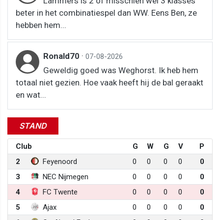
Lammers is 2 of misschien wel 3 klasses
beter in het combinatiespel dan WW. Eens Ben, ze
hebben hem...
Ronald70
·
07-08-2026
Geweldig goed was Weghorst. Ik heb hem
totaal niet gezien. Hoe vaak heeft hij de bal geraakt
en wat...
STAND
Club
G
W
G
V
P
2
Feyenoord
0
0
0
0
0
3
NEC Nijmegen
0
0
0
0
0
4
FC Twente
0
0
0
0
0
5
Ajax
0
0
0
0
0