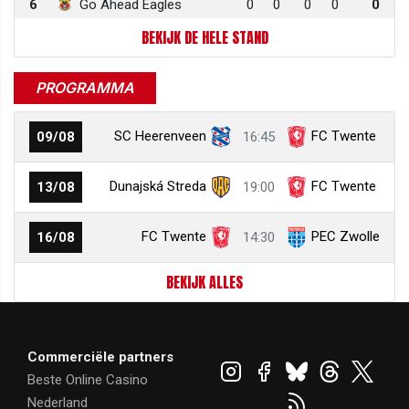
6
Go Ahead Eagles
0
0
0
0
0
BEKIJK DE HELE STAND
PROGRAMMA
SC Heerenveen
FC Twente
09/08
16:45
Dunajská Streda
FC Twente
13/08
19:00
FC Twente
PEC Zwolle
16/08
14:30
BEKIJK ALLES
Commerciële partners
Beste Online Casino
Nederland