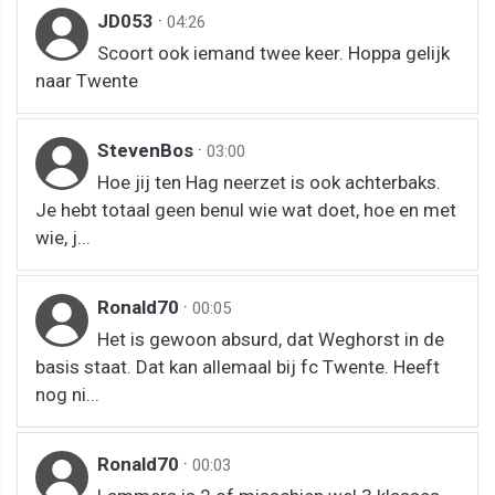
JD053
·
04:26
Scoort ook iemand twee keer. Hoppa gelijk
naar Twente
StevenBos
·
03:00
Hoe jij ten Hag neerzet is ook achterbaks.
Je hebt totaal geen benul wie wat doet, hoe en met
wie, j...
Ronald70
·
00:05
Het is gewoon absurd, dat Weghorst in de
basis staat. Dat kan allemaal bij fc Twente. Heeft
nog ni...
Ronald70
·
00:03