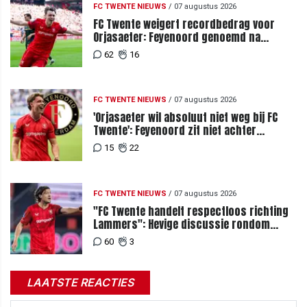
FC TWENTE NIEUWS
/
07 augustus 2026
FC Twente weigert recordbedrag voor
Orjasaeter: Feyenoord genoemd na
megabod
62
16
FC TWENTE NIEUWS
/
07 augustus 2026
'Orjasaeter wil absoluut niet weg bij FC
Twente': Feyenoord zit niet achter
recordbod
15
22
FC TWENTE NIEUWS
/
07 augustus 2026
"FC Twente handelt respectloos richting
Lammers": Hevige discussie rondom
degradatie tot derde spits
60
3
LAATSTE REACTIES