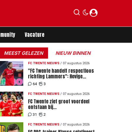
munity
Vacature
MEEST GELEZEN
NIEUW BINNEN
FC TWENTE NIEUWS
/
07 augustus 2026
"FC Twente handelt respectloos
richting Lammers": Hevige
discussie rondom degradatie tot
64
3
derde spits
FC TWENTE NIEUWS
/
07 augustus 2026
FC Twente ziet groot voordeel
ontstaan bij
Eredivisiewedstrijden tegen
31
2
Heerenveen en PEC Zwolle
FC TWENTE NIEUWS
/
07 augustus 2026