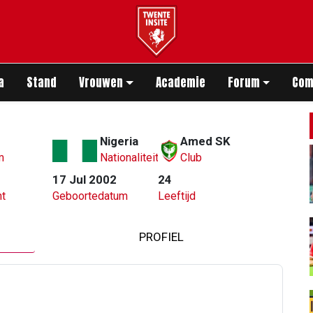
app
a
Stand
Vrouwen
Academie
Forum
Com
Nigeria
Amed SK
m
Nationaliteit
Club
17 Jul 2002
24
t
Geboortedatum
Leeftijd
PROFIEL