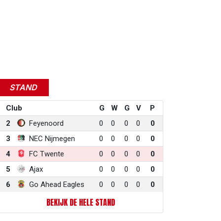
STAND
Club
G
W
G
V
P
2
Feyenoord
0
0
0
0
0
3
NEC Nijmegen
0
0
0
0
0
4
FC Twente
0
0
0
0
0
5
Ajax
0
0
0
0
0
6
Go Ahead Eagles
0
0
0
0
0
BEKIJK DE HELE STAND