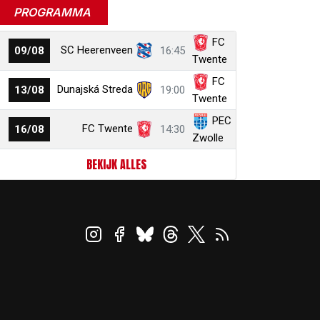
PROGRAMMA
FC
SC Heerenveen
09/08
16:45
Twente
FC
Dunajská Streda
13/08
19:00
Twente
PEC
FC Twente
16/08
14:30
Zwolle
BEKIJK ALLES