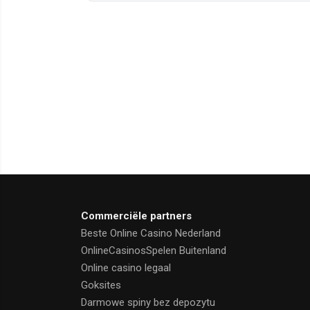
Commerciële partners
Beste Online Casino Nederland
OnlineCasinosSpelen Buitenland
Online casino legaal
Goksites
Darmowe spiny bez depozytu