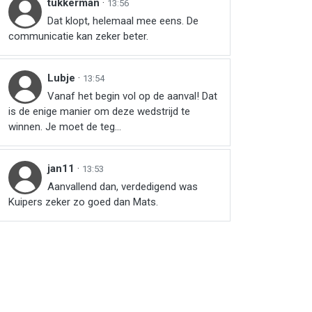
tukkerman
·
13:56
Dat klopt, helemaal mee eens. De
communicatie kan zeker beter.
Lubje
·
13:54
Vanaf het begin vol op de aanval! Dat
is de enige manier om deze wedstrijd te
winnen. Je moet de teg...
jan11
·
13:53
Aanvallend dan, verdedigend was
Kuipers zeker zo goed dan Mats.