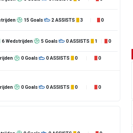
trijden
15
Goals
2
ASSISTS
3
0
6
Wedstrijden
5
Goals
0
ASSISTS
1
0
rijden
0
Goals
0
ASSISTS
0
0
rijden
0
Goals
0
ASSISTS
0
0