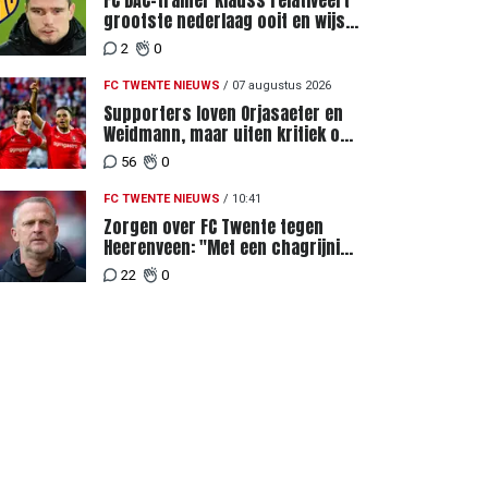
FC DAC-trainer Klauss relativeert
grootste nederlaag ooit en wijst
naar verschil in selectiewaarden
2
0
FC TWENTE NIEUWS
/
07 augustus 2026
Supporters loven Orjasaeter en
Weidmann, maar uiten kritiek op
Weghorst na ruime zege op FC
56
0
DAC
FC TWENTE NIEUWS
/
10:41
Zorgen over FC Twente tegen
Heerenveen: "Met een chagrijnig
gevoel richting Slowakije"
22
0