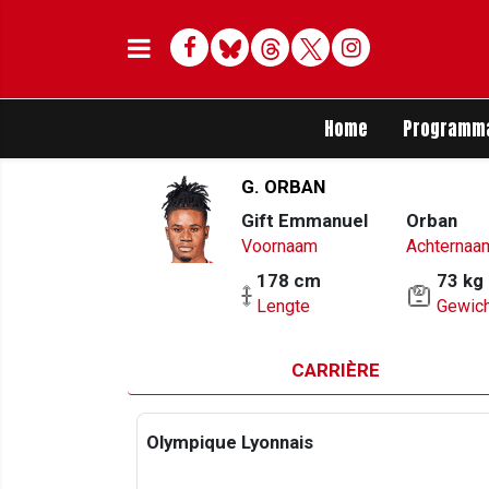
Facebook
Bluesky
Threads
Twitter
Delen op Whats
Home
Programm
G. ORBAN
Gift Emmanuel
Orban
Voornaam
Achternaa
178 cm
73 kg
Lengte
Gewich
CARRIÈRE
Olympique Lyonnais