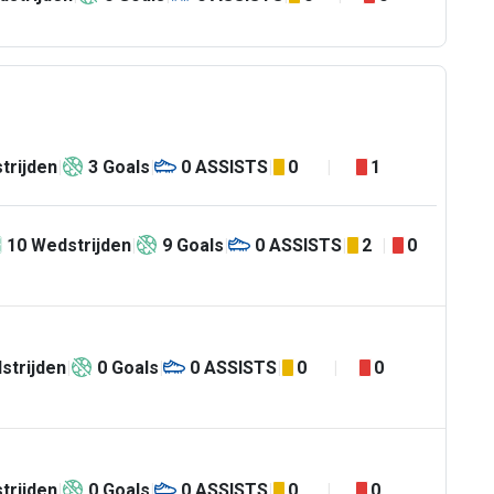
trijden
3
Goals
0
ASSISTS
0
1
10
Wedstrijden
9
Goals
0
ASSISTS
2
0
strijden
0
Goals
0
ASSISTS
0
0
trijden
0
Goals
0
ASSISTS
0
0