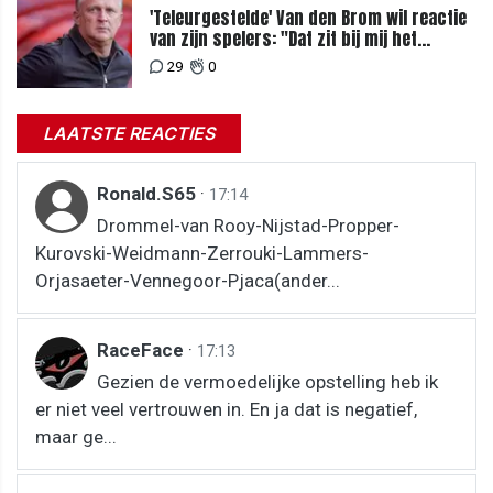
'Teleurgestelde' Van den Brom wil reactie
van zijn spelers: "Dat zit bij mij het
meeste diep"
29
0
LAATSTE REACTIES
Ronald.S65
·
17:14
Drommel-van Rooy-Nijstad-Propper-
Kurovski-Weidmann-Zerrouki-Lammers-
Orjasaeter-Vennegoor-Pjaca(ander...
RaceFace
·
17:13
Gezien de vermoedelijke opstelling heb ik
er niet veel vertrouwen in. En ja dat is negatief,
maar ge...