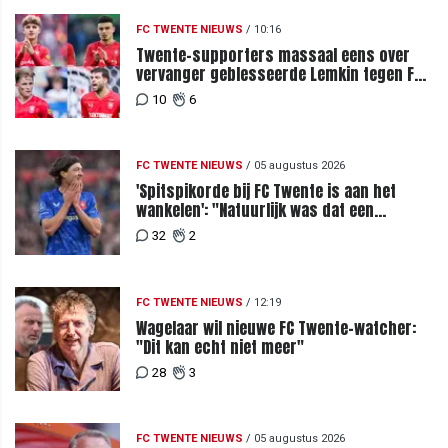
FC TWENTE NIEUWS
/
10:16
Twente-supporters massaal eens over
vervanger geblesseerde Lemkin tegen FC
DAC 04
10
6
FC TWENTE NIEUWS
/
05 augustus 2026
'Spitspikorde bij FC Twente is aan het
wankelen': "Natuurlijk was dat een
signaal"
32
2
FC TWENTE NIEUWS
/
12:19
Wagelaar wil nieuwe FC Twente-watcher:
"Dit kan echt niet meer"
28
3
FC TWENTE NIEUWS
/
05 augustus 2026