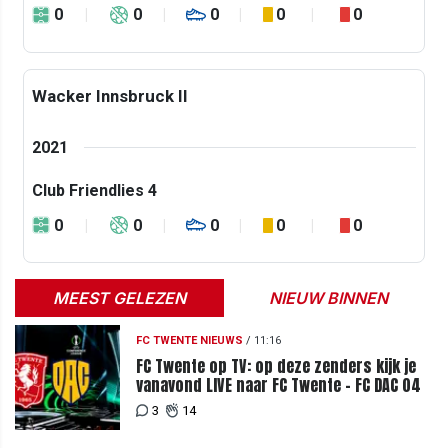
0
0
0
0
0
Wacker Innsbruck II
2021
Club Friendlies 4
0
0
0
0
0
MEEST GELEZEN
NIEUW BINNEN
FC TWENTE NIEUWS
/
11:16
FC Twente op TV: op deze zenders kijk je
vanavond LIVE naar FC Twente - FC DAC 04
3
14