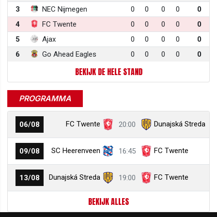
3
NEC Nijmegen
0
0
0
0
0
4
FC Twente
0
0
0
0
0
5
Ajax
0
0
0
0
0
6
Go Ahead Eagles
0
0
0
0
0
BEKIJK DE HELE STAND
PROGRAMMA
FC Twente
Dunajská Streda
06/08
20:00
SC Heerenveen
FC Twente
09/08
16:45
Dunajská Streda
FC Twente
13/08
19:00
BEKIJK ALLES