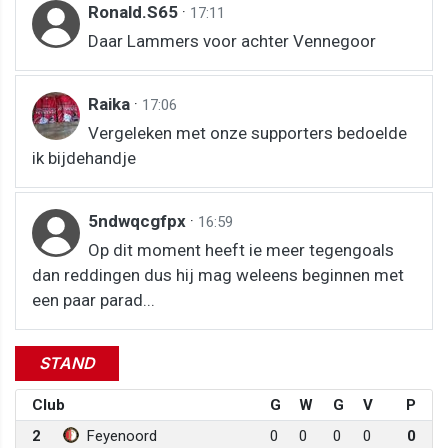
Ronald.S65
·
17:11
Daar Lammers voor achter Vennegoor
Raika
·
17:06
Vergeleken met onze supporters bedoelde
ik bijdehandje
5ndwqcgfpx
·
16:59
Op dit moment heeft ie meer tegengoals
dan reddingen dus hij mag weleens beginnen met
een paar parad...
STAND
Club
G
W
G
V
P
2
Feyenoord
0
0
0
0
0