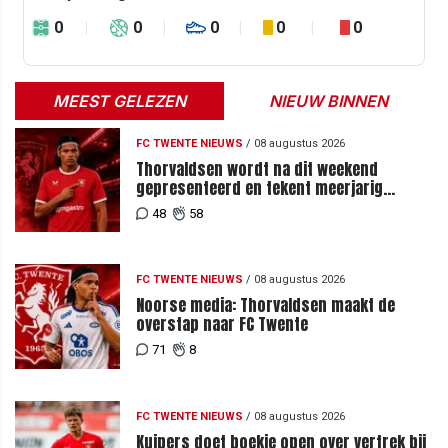
0
0
0
0
0
MEEST GELEZEN
NIEUW BINNEN
FC TWENTE NIEUWS
/
08 augustus 2026
Thorvaldsen wordt na dit weekend
gepresenteerd en tekent meerjarig
contract bij FC Twente
48
58
FC TWENTE NIEUWS
/
08 augustus 2026
Noorse media: Thorvaldsen maakt de
overstap naar FC Twente
71
8
FC TWENTE NIEUWS
/
08 augustus 2026
Kuipers doet boekje open over vertrek bij