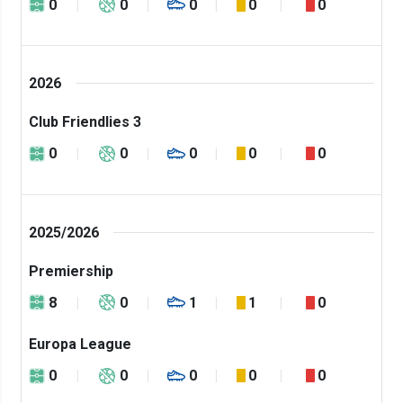
0
0
0
0
0
2026
Club Friendlies 3
0
0
0
0
0
2025/2026
Premiership
8
0
1
1
0
Europa League
0
0
0
0
0