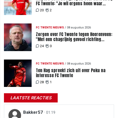
FC Twente: "Je wil ergens heen waar
mensen je waarderen"
20
2
FC TWENTE NIEUWS
/
08 augustus 2026
Zorgen over FC Twente tegen Heerenveen:
"Met een chagrijnig gevoel richting
Slowakije"
24
0
FC TWENTE NIEUWS
/
08 augustus 2026
Ten Hag spreekt zich uit over Poku na
interesse FC Twente
28
1
LAATSTE REACTIES
Bakker57
·
01:19