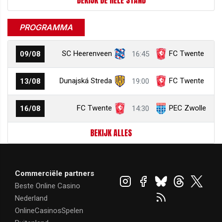
BEKIJK DE HELE STAND
PROGRAMMA
SC Heerenveen
FC Twente
09/08
16:45
Dunajská Streda
FC Twente
13/08
19:00
FC Twente
PEC Zwolle
16/08
14:30
BEKIJK ALLES
Commerciële partners
Beste Online Casino
Nederland
OnlineCasinosSpelen