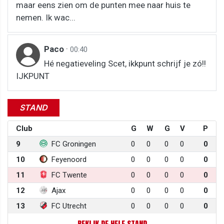
maar eens zien om de punten mee naar huis te
nemen. Ik wac...
Paco
·
00:40
Hé negatieveling Scet, ikkpunt schrijf je zó!!
IJKPUNT
STAND
Club
G
W
G
V
P
9
FC Groningen
0
0
0
0
0
10
Feyenoord
0
0
0
0
0
11
FC Twente
0
0
0
0
0
12
Ajax
0
0
0
0
0
13
FC Utrecht
0
0
0
0
0