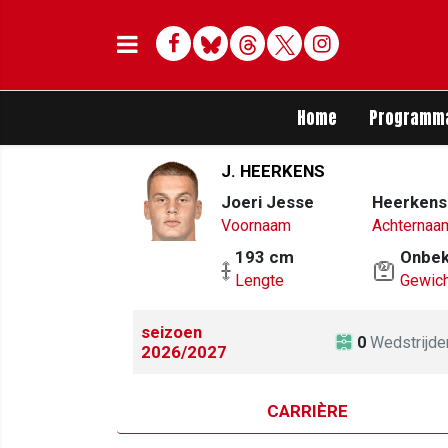
Facebook
Bluesky
Threads
Twitter
Delen op Whats
Home
Programm
J. HEERKENS
Joeri Jesse
Heerkens
Voornaam
Achternaa
193 cm
Onbe
Lengte
Gewich
seizoen
0
Wedstrijde
2026/2027
CARRIÈRE