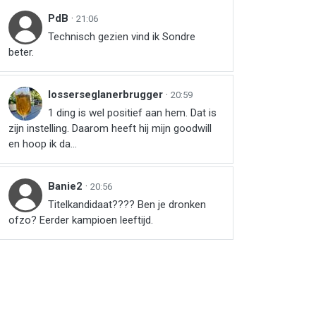
PdB
·
21:06
Technisch gezien vind ik Sondre
beter.
losserseglanerbrugger
·
20:59
1 ding is wel positief aan hem. Dat is
zijn instelling. Daarom heeft hij mijn goodwill
en hoop ik da...
Banie2
·
20:56
Titelkandidaat???? Ben je dronken
ofzo? Eerder kampioen leeftijd.