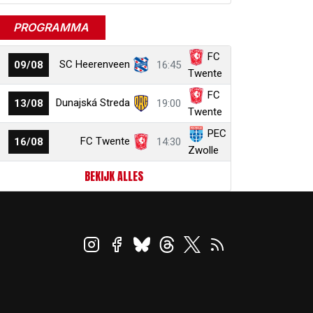
PROGRAMMA
FC
SC Heerenveen
09/08
16:45
Twente
FC
Dunajská Streda
13/08
19:00
Twente
PEC
FC Twente
16/08
14:30
Zwolle
BEKIJK ALLES