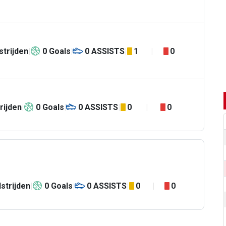
trijden
0
Goals
0
ASSISTS
1
0
rijden
0
Goals
0
ASSISTS
0
0
strijden
0
Goals
0
ASSISTS
0
0