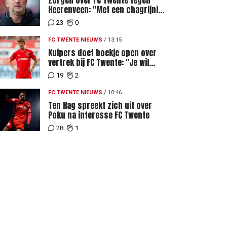
Zorgen over FC Twente tegen
Heerenveen: "Met een chagrijnig
gevoel richting Slowakije"
23
0
FC TWENTE NIEUWS
/
13:15
Kuipers doet boekje open over
vertrek bij FC Twente: "Je wil
ergens heen waar mensen je
19
2
waarderen"
FC TWENTE NIEUWS
/
10:46
Ten Hag spreekt zich uit over
Poku na interesse FC Twente
28
1