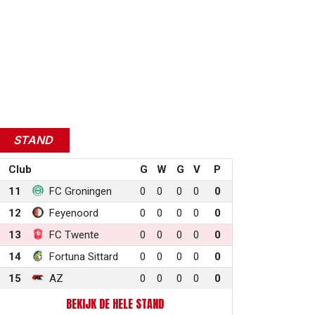
STAND
Club
G
W
G
V
P
11
FC Groningen
0
0
0
0
0
12
Feyenoord
0
0
0
0
0
13
FC Twente
0
0
0
0
0
14
Fortuna Sittard
0
0
0
0
0
15
AZ
0
0
0
0
0
BEKIJK DE HELE STAND