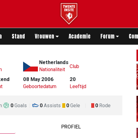
app
a
Stand
Vrouwen
Academie
Forum
Com
Netherlands
Club
m
Nationaliteit
kend
08 May 2006
20
t
Geboortedatum
Leeftijd
n
0
Goals
0
Assists
0
Gele
0
Rode
PROFIEL