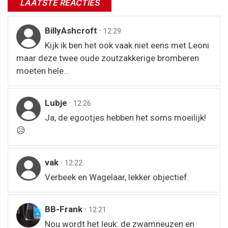
LAATSTE REACTIES
BillyAshcroft
·
12:29
Kijk ik ben het ook vaak niet eens met Leoni
maar deze twee oude zoutzakkerige bromberen
moeten hele...
Lubje
·
12:26
Ja, de egootjes hebben het soms moeilijk!
😥
vak
·
12:22
Verbeek en Wagelaar, lekker objectief.
BB-Frank
·
12:21
Nou wordt het leuk: de zwamneuzen en