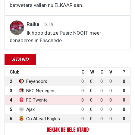
betweters vallen nu ELKAAR aan...
Raika
·
12:19
Ik hoop dat ze Pusic NOOIT meer
benaderen in Enschede
STAND
Club
G
W
G
V
P
2
Feyenoord
0
0
0
0
0
3
NEC Nijmegen
0
0
0
0
0
4
FC Twente
0
0
0
0
0
5
Ajax
0
0
0
0
0
6
Go Ahead Eagles
0
0
0
0
0
BEKIJK DE HELE STAND