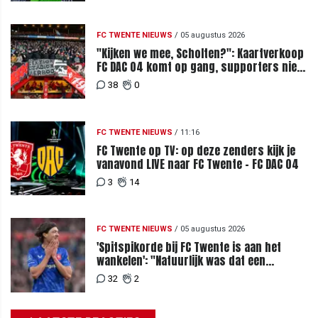
FC TWENTE NIEUWS
/
05 augustus 2026
"Kijken we mee, Scholten?": Kaartverkoop
FC DAC 04 komt op gang, supporters niet
blij met ticketprijzen
38
0
FC TWENTE NIEUWS
/
11:16
FC Twente op TV: op deze zenders kijk je
vanavond LIVE naar FC Twente - FC DAC 04
3
14
FC TWENTE NIEUWS
/
05 augustus 2026
'Spitspikorde bij FC Twente is aan het
wankelen': "Natuurlijk was dat een
signaal"
32
2