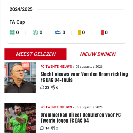
2024/2025
FA Cup
0
0
0
0
0
MEEST GELEZEN
NIEUW BINNEN
FC TWENTE NIEUWS
/
05 augustus 2026
Slecht nieuws voor Van den Brom richting
FC DAC 04-thuis
23
6
FC TWENTE NIEUWS
/
05 augustus 2026
Drommel kan direct debuteren voor FC
Twente tegen FC DAC 04
14
2