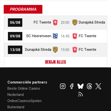
PROGRAMMA
FC Twente
Dunajská Streda
06/08
20:00
SC Heerenveen
FC Twente
09/08
16:45
Dunajská Streda
FC Twente
13/08
19:00
BEKIJK ALLES
Commerciële partners
Beste Online Casino
Nederland
OnlineCasinosSpelen
Buitenland