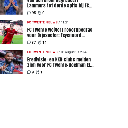
Van den Brom degradeert
Lammers tot derde spits bij FC
Twente
95
0
FC TWENTE NIEUWS
/
11:21
FC Twente weigert recordbedrag
voor Orjasaeter: Feyenoord
genoemd na megabod
37
14
FC TWENTE NIEUWS
/
06 augustus 2026
Eredivisie- en KKD-clubs melden
zich voor FC Twente-doelman El
Maach
9
1