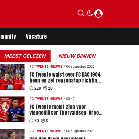
munity
Vacature
MEEST GELEZEN
NIEUW BINNEN
FC TWENTE NIEUWS
/
06 augustus 2026
FC Twente walst over FC DAC 1904
heen en zet reuzenstap richting
de play-offs
229
20
FC TWENTE NIEUWS
/
08:47
FC Twente meldt zich voor
vleugelflitser Thorvaldsen: Groen
licht voor miljoenenbod
30
0
FC TWENTE NIEUWS
/
06 augustus 2026