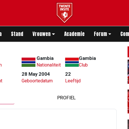
app
a
Stand
Vrouwen
Academie
Forum
Com
Gambia
Gambia
m
Nationaliteit
Club
28 May 2004
22
t
Geboortedatum
Leeftijd
PROFIEL