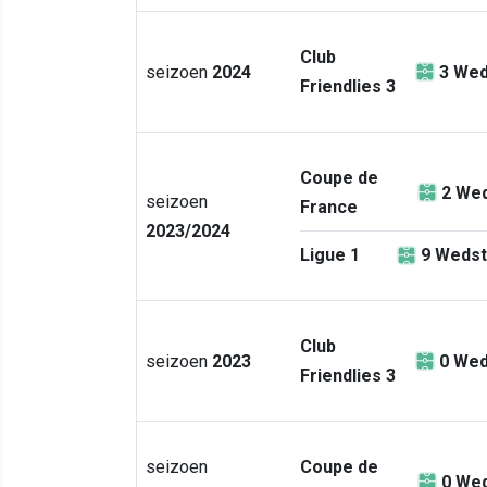
Club
seizoen
2024
3
Wed
Friendlies 3
Coupe de
2
Wed
seizoen
France
2023/2024
Ligue 1
9
Wedst
Club
seizoen
2023
0
Wed
Friendlies 3
seizoen
Coupe de
0
Wed