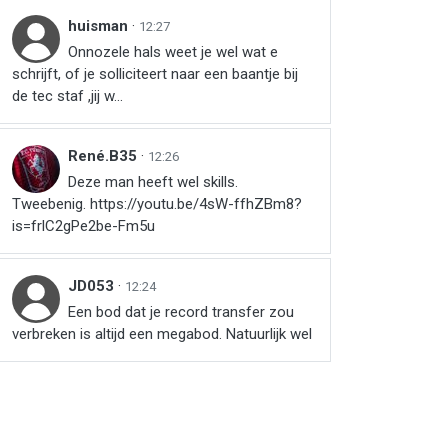
huisman
·
12:27
Onnozele hals weet je wel wat e
schrijft, of je solliciteert naar een baantje bij
de tec staf ,jij w...
René.B35
·
12:26
Deze man heeft wel skills.
Tweebenig. https://youtu.be/4sW-ffhZBm8?
is=frlC2gPe2be-Fm5u
JD053
·
12:24
Een bod dat je record transfer zou
verbreken is altijd een megabod. Natuurlijk wel