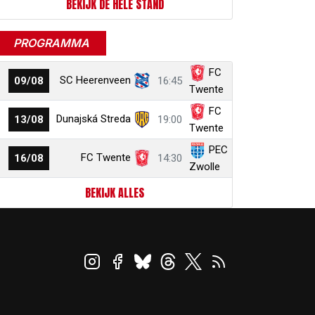
BEKIJK DE HELE STAND
PROGRAMMA
FC
SC Heerenveen
09/08
16:45
Twente
FC
Dunajská Streda
13/08
19:00
Twente
PEC
FC Twente
16/08
14:30
Zwolle
BEKIJK ALLES