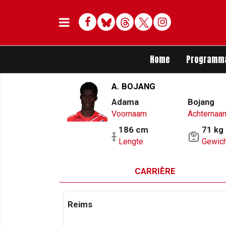
Facebook
Bluesky
Threads
Twitter
Delen op Whats
Home
Programm
A. BOJANG
Adama
Bojang
Voornaam
Achternaa
186 cm
71 kg
Lengte
Gewich
CARRIÈRE
Reims