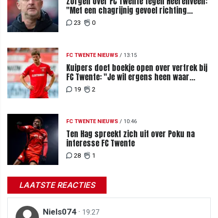
Zorgen over FC Twente tegen Heerenveen:
"Met een chagrijnig gevoel richting
Slowakije"
23
0
FC TWENTE NIEUWS
/
13:15
Kuipers doet boekje open over vertrek bij
FC Twente: "Je wil ergens heen waar
mensen je waarderen"
19
2
FC TWENTE NIEUWS
/
10:46
Ten Hag spreekt zich uit over Poku na
interesse FC Twente
28
1
LAATSTE REACTIES
Niels074
·
19:27