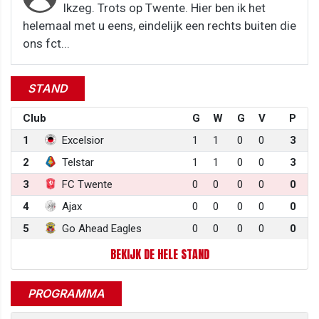
Ikzeg. Trots op Twente. Hier ben ik het
helemaal met u eens, eindelijk een rechts buiten die
ons fct...
STAND
Club
G
W
G
V
P
1
Excelsior
1
1
0
0
3
2
Telstar
1
1
0
0
3
3
FC Twente
0
0
0
0
0
4
Ajax
0
0
0
0
0
5
Go Ahead Eagles
0
0
0
0
0
BEKIJK DE HELE STAND
PROGRAMMA