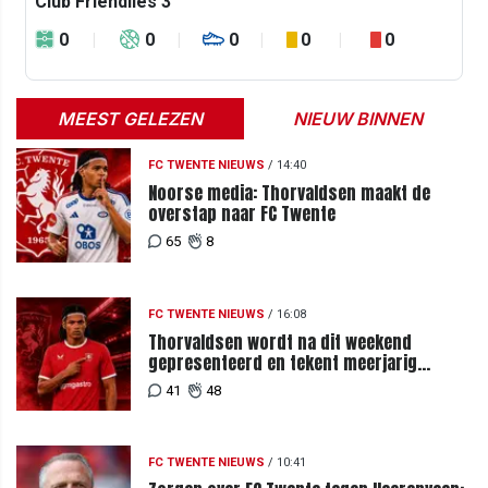
Club Friendlies 3
0
0
0
0
0
MEEST GELEZEN
NIEUW BINNEN
FC TWENTE NIEUWS
/
14:40
Noorse media: Thorvaldsen maakt de
overstap naar FC Twente
65
8
FC TWENTE NIEUWS
/
16:08
Thorvaldsen wordt na dit weekend
gepresenteerd en tekent meerjarig
contract bij FC Twente
41
48
FC TWENTE NIEUWS
/
10:41