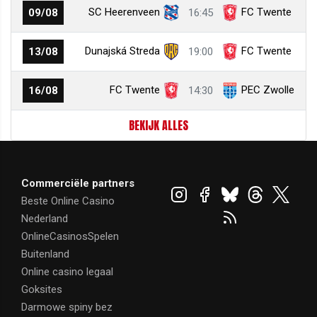
SC Heerenveen
FC Twente
09/08
16:45
Dunajská Streda
FC Twente
13/08
19:00
FC Twente
PEC Zwolle
16/08
14:30
BEKIJK ALLES
Commerciële partners
Beste Online Casino
Nederland
OnlineCasinosSpelen
Buitenland
Online casino legaal
Goksites
Darmowe spiny bez