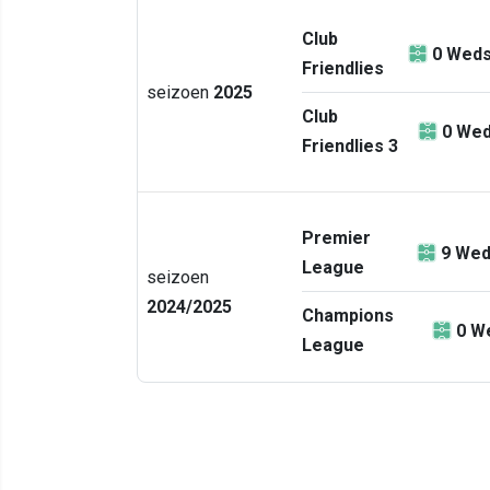
Club
0
Weds
Friendlies
seizoen
2025
Club
0
Wed
Friendlies 3
Premier
9
Wed
League
seizoen
2024/2025
Champions
0
We
League