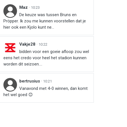
Maz
·
10:23
De keuze was tussen Bruns en
Pröpper. Ik zou me kunnen voorstellen dat je
hier ook een Kjolo kunt ne...
Vakje28
·
10:22
bidden voor een goeie afloop zou wel
eens het credo voor heel het stadion kunnen
worden dit seizoen....
bertrusius
·
10:21
Vanavond met 4-0 winnen, dan komt
het wel goed 😊