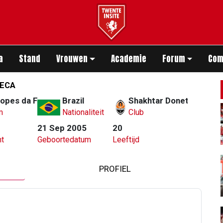
app
a
Stand
Vrouwen
Academie
Forum
Com
SECA
Lopes da Fonseca
Brazil
Shakhtar Donetsk
m
Nationaliteit
Club
21 Sep 2005
20
t
Geboortedatum
Leeftijd
PROFIEL