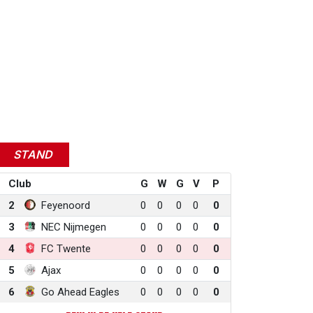
STAND
Club
G
W
G
V
P
2
Feyenoord
0
0
0
0
0
3
NEC Nijmegen
0
0
0
0
0
4
FC Twente
0
0
0
0
0
5
Ajax
0
0
0
0
0
6
Go Ahead Eagles
0
0
0
0
0