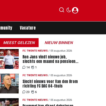
munity
Vacature
MEEST GELEZEN
NIEUW BINNEN
FC TWENTE NIEUWS
/
05 augustus 2026
Ron Jans vindt nieuwe job,
slechts een maand na pensioen
als hoofdtrainer
14
1
FC TWENTE NIEUWS
/
05 augustus 2026
Slecht nieuws voor Van den Brom
richting FC DAC 04-thuis
23
6
FC TWENTE NIEUWS
/
05 augustus 2026