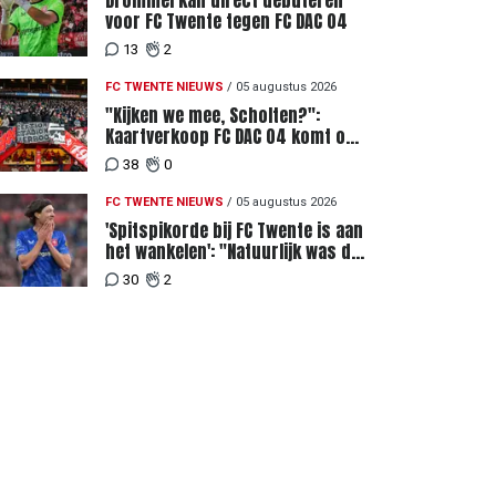
Drommel kan direct debuteren
voor FC Twente tegen FC DAC 04
13
2
FC TWENTE NIEUWS
/
05 augustus 2026
"Kijken we mee, Scholten?":
Kaartverkoop FC DAC 04 komt op
gang, supporters niet blij met
38
0
ticketprijzen
FC TWENTE NIEUWS
/
05 augustus 2026
'Spitspikorde bij FC Twente is aan
het wankelen': "Natuurlijk was dat
een signaal"
30
2