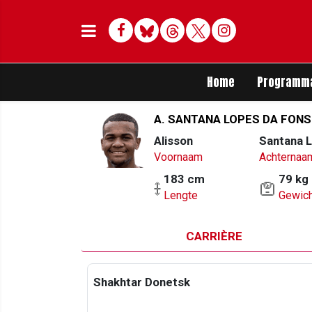
Facebook
Bluesky
Threads
Twitter
Delen op Whats
Home
Programm
A. SANTANA LOPES DA FON
Alisson
Santana 
Voornaam
Achternaa
183 cm
79 kg
Lengte
Gewich
CARRIÈRE
Shakhtar Donetsk