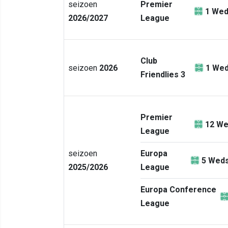
seizoen
Premier
1
Wed
2026/2027
League
Club
seizoen
2026
1
Wed
Friendlies 3
Premier
12
We
League
seizoen
Europa
5
Weds
2025/2026
League
Europa Conference
League