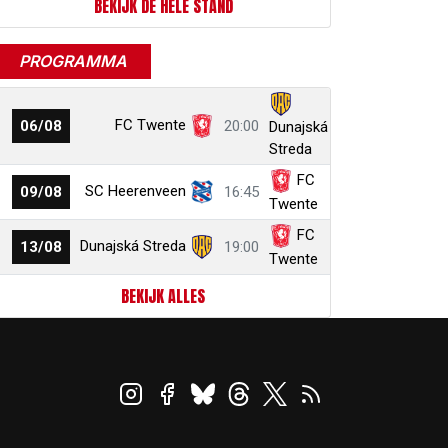
BEKIJK DE HELE STAND
PROGRAMMA
FC Twente
06/08
20:00
Dunajská
Streda
FC
SC Heerenveen
09/08
16:45
Twente
FC
Dunajská Streda
13/08
19:00
Twente
BEKIJK ALLES