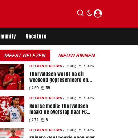
munity
Vacature
MEEST GELEZEN
NIEUW BINNEN
ers
FC TWENTE NIEUWS
/
08 augustus 2026
Thorvaldsen wordt na dit
weekend gepresenteerd en
tekent meerjarig contract bij FC
50
58
Twente
FC TWENTE NIEUWS
/
08 augustus 2026
Noorse media: Thorvaldsen
maakt de overstap naar FC
Twente
71
8
FC TWENTE NIEUWS
/
08 augustus 2026