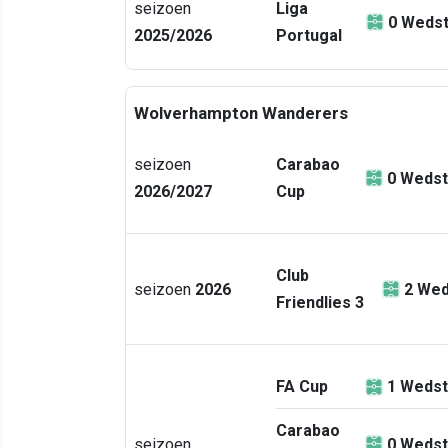
seizoen
Liga
0
Wedst
2025/2026
Portugal
Wolverhampton Wanderers
seizoen
Carabao
0
Wedst
2026/2027
Cup
Club
seizoen
2026
2
Wed
Friendlies 3
FA Cup
1
Wedst
Carabao
seizoen
0
Wedst