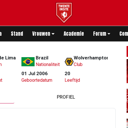
app
a
Stand
Vrouwen
Academie
Forum
Com
de Lima
Brazil
Wolverhampton Wander
m
Nationaliteit
Club
01 Jul 2006
20
t
Geboortedatum
Leeftijd
PROFIEL