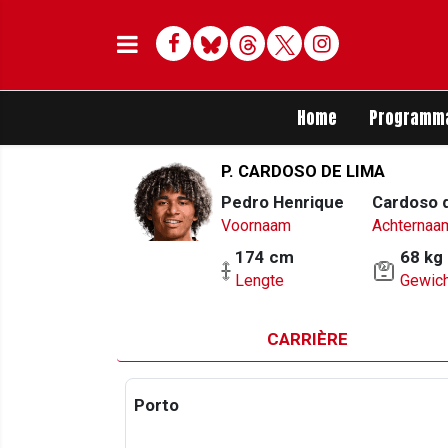
Facebook
Bluesky
Threads
Twitter
Delen op Whats
Home
Programm
P. CARDOSO DE LIMA
Pedro Henrique
Cardoso 
Voornaam
Achternaa
174 cm
68 kg
Lengte
Gewich
CARRIÈRE
Porto