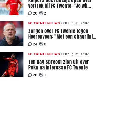
Kuipers doet boekje open over
vertrek bij FC Twente: "Je wil
ergens heen waar mensen je
20
2
waarderen"
FC TWENTE NIEUWS
/
08 augustus 2026
Zorgen over FC Twente tegen
Heerenveen: "Met een chagrijnig
gevoel richting Slowakije"
24
0
FC TWENTE NIEUWS
/
08 augustus 2026
Ten Hag spreekt zich uit over
Poku na interesse FC Twente
28
1