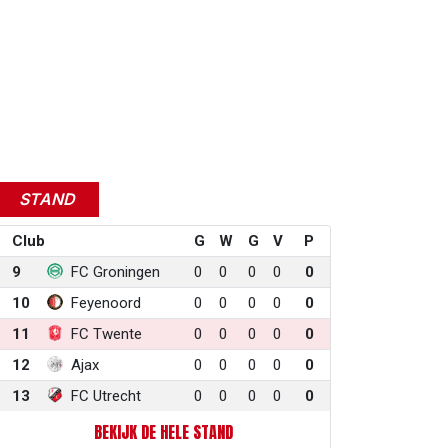
STAND
Club
G
W
G
V
P
9
FC Groningen
0
0
0
0
0
10
Feyenoord
0
0
0
0
0
11
FC Twente
0
0
0
0
0
12
Ajax
0
0
0
0
0
13
FC Utrecht
0
0
0
0
0
BEKIJK DE HELE STAND