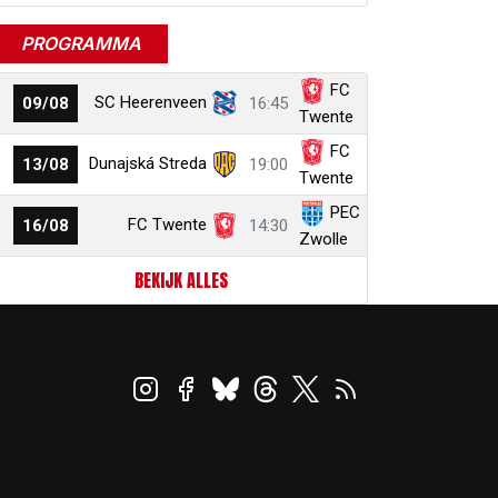
PROGRAMMA
FC
SC Heerenveen
09/08
16:45
Twente
FC
Dunajská Streda
13/08
19:00
Twente
PEC
FC Twente
16/08
14:30
Zwolle
BEKIJK ALLES