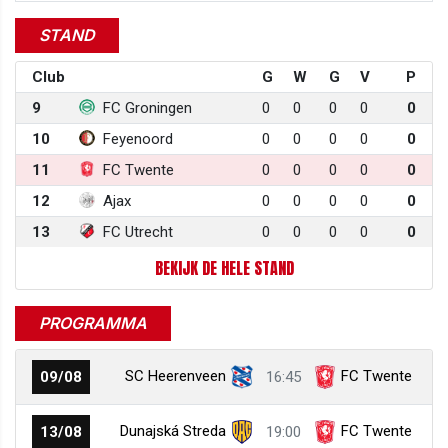
STAND
Club
G
W
G
V
P
9
FC Groningen
0
0
0
0
0
10
Feyenoord
0
0
0
0
0
11
FC Twente
0
0
0
0
0
12
Ajax
0
0
0
0
0
13
FC Utrecht
0
0
0
0
0
BEKIJK DE HELE STAND
PROGRAMMA
SC Heerenveen
FC Twente
09/08
16:45
Dunajská Streda
FC Twente
13/08
19:00