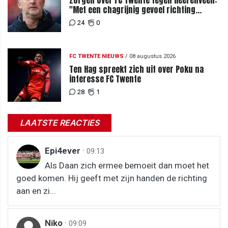
"Met een chagrijnig gevoel richting
Slowakije"
24
0
FC TWENTE NIEUWS
/
08 augustus 2026
Ten Hag spreekt zich uit over Poku na
interesse FC Twente
28
1
LAATSTE REACTIES
Epi4ever
·
09:13
Als Daan zich ermee bemoeit dan moet het
goed komen. Hij geeft met zijn handen de richting
aan en zi...
Niko
·
09:09