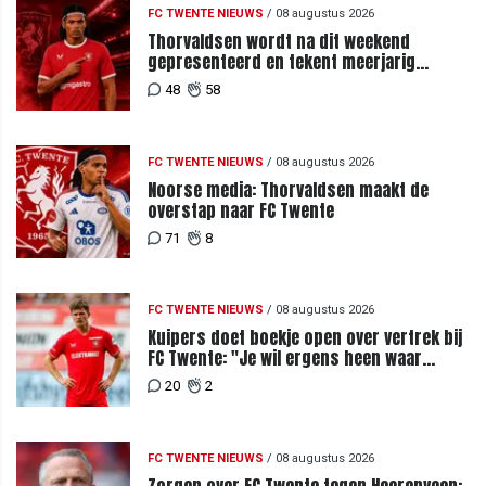
FC TWENTE NIEUWS
/
08 augustus 2026
Thorvaldsen wordt na dit weekend
gepresenteerd en tekent meerjarig
contract bij FC Twente
48
58
FC TWENTE NIEUWS
/
08 augustus 2026
Noorse media: Thorvaldsen maakt de
overstap naar FC Twente
71
8
FC TWENTE NIEUWS
/
08 augustus 2026
Kuipers doet boekje open over vertrek bij
FC Twente: "Je wil ergens heen waar
mensen je waarderen"
20
2
FC TWENTE NIEUWS
/
08 augustus 2026
Zorgen over FC Twente tegen Heerenveen: