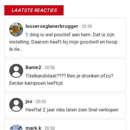
LAATSTE REACTIES
losserseglanerbrugger
·
20:59
1 ding is wel positief aan hem. Dat is zijn
instelling. Daarom heeft hij mijn goodwill en hoop
ik da...
Banie2
·
20:56
Titelkandidaat???? Ben je dronken ofzo?
Eerder kampioen leeftijd.
jos
·
20:53
Heeftal 2 jaar niks laten zien Snel verkopen
mark.k
·
20:50