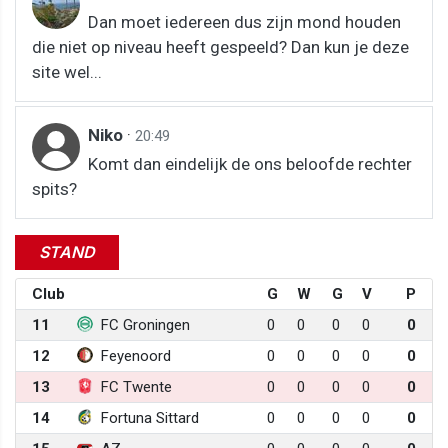
Dan moet iedereen dus zijn mond houden
die niet op niveau heeft gespeeld? Dan kun je deze
site wel...
Niko
·
20:49
Komt dan eindelijk de ons beloofde rechter
spits?
STAND
Club
G
W
G
V
P
11
FC Groningen
0
0
0
0
0
12
Feyenoord
0
0
0
0
0
13
FC Twente
0
0
0
0
0
14
Fortuna Sittard
0
0
0
0
0