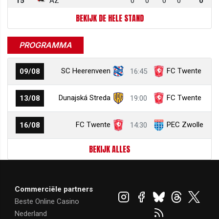
15
AZ
0
0
0
0
0
BEKIJK DE HELE STAND
PROGRAMMA
SC Heerenveen
FC Twente
09/08
16:45
Dunajská Streda
FC Twente
13/08
19:00
FC Twente
PEC Zwolle
16/08
14:30
BEKIJK ALLES
Commerciële partners
Beste Online Casino
Nederland