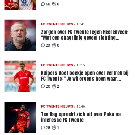
68
8
FC TWENTE NIEUWS
/
10:41
Zorgen over FC Twente tegen Heerenveen:
"Met een chagrijnig gevoel richting
Slowakije"
23
0
FC TWENTE NIEUWS
/
13:15
Kuipers doet boekje open over vertrek bij
FC Twente: "Je wil ergens heen waar
mensen je waarderen"
20
2
FC TWENTE NIEUWS
/
10:46
Ten Hag spreekt zich uit over Poku na
interesse FC Twente
28
1