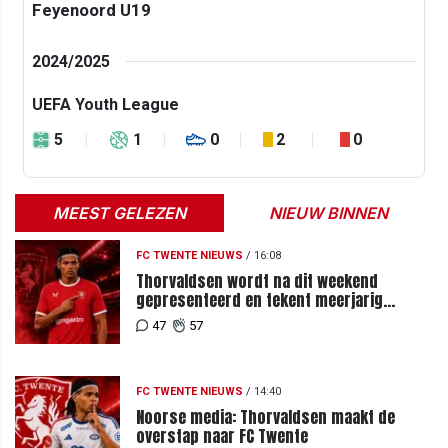
Feyenoord U19
2024/2025
UEFA Youth League
5
1
0
2
0
MEEST GELEZEN
NIEUW BINNEN
FC TWENTE NIEUWS
/
16:08
Thorvaldsen wordt na dit weekend
gepresenteerd en tekent meerjarig
contract bij FC Twente
47
57
FC TWENTE NIEUWS
/
14:40
Noorse media: Thorvaldsen maakt de
overstap naar FC Twente