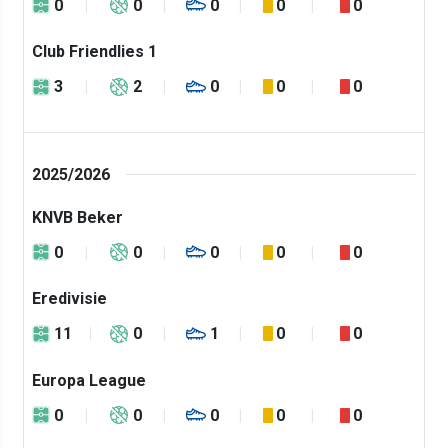
0
0
0
0
0
Club Friendlies 1
3
2
0
0
0
2025/2026
KNVB Beker
0
0
0
0
0
Eredivisie
11
0
1
0
0
Europa League
0
0
0
0
0