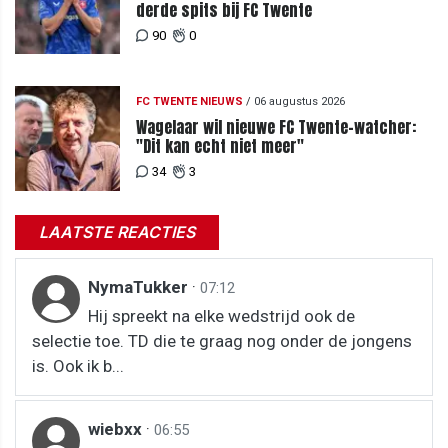
derde spits bij FC Twente
90
0
FC TWENTE NIEUWS
/
06 augustus 2026
Wagelaar wil nieuwe FC Twente-watcher:
"Dit kan echt niet meer"
34
3
LAATSTE REACTIES
NymaTukker
·
07:12
Hij spreekt na elke wedstrijd ook de
selectie toe. TD die te graag nog onder de jongens
is. Ook ik b...
wiebxx
·
06:55