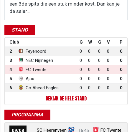
een 3de spits die een stuk minder kost. Dan kan je
de salar...
STAND
Club
G
W
G
V
P
2
Feyenoord
0
0
0
0
0
3
NEC Nijmegen
0
0
0
0
0
4
FC Twente
0
0
0
0
0
5
Ajax
0
0
0
0
0
6
Go Ahead Eagles
0
0
0
0
0
BEKIJK DE HELE STAND
PROGRAMMA
SC Heerenveen
FC Twente
09/08
16:45