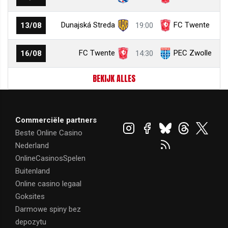
Dunajská Streda
FC Twente
13/08
19:00
FC Twente
PEC Zwolle
16/08
14:30
BEKIJK ALLES
Commerciële partners
Beste Online Casino
Nederland
OnlineCasinosSpelen
Buitenland
Online casino legaal
Goksites
Darmowe spiny bez
depozytu