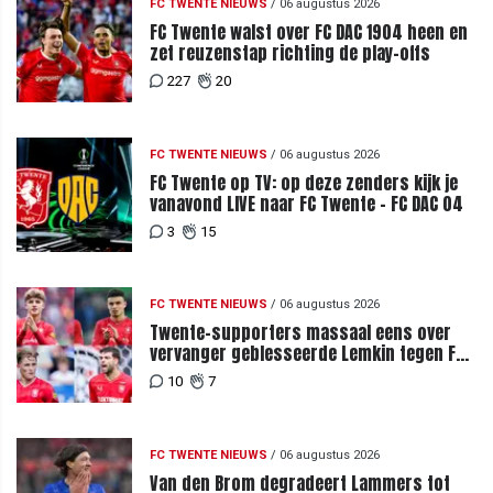
FC TWENTE NIEUWS
/
06 augustus 2026
FC Twente walst over FC DAC 1904 heen en
zet reuzenstap richting de play-offs
227
20
FC TWENTE NIEUWS
/
06 augustus 2026
FC Twente op TV: op deze zenders kijk je
vanavond LIVE naar FC Twente - FC DAC 04
3
15
FC TWENTE NIEUWS
/
06 augustus 2026
Twente-supporters massaal eens over
vervanger geblesseerde Lemkin tegen FC
DAC 04
10
7
FC TWENTE NIEUWS
/
06 augustus 2026
Van den Brom degradeert Lammers tot