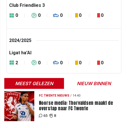
Club Friendlies 3
0
0
0
0
0
2024/2025
Ligat ha'Al
2
0
0
0
0
MEEST GELEZEN
NIEUW BINNEN
FC TWENTE NIEUWS
/
14:40
Noorse media: Thorvaldsen maakt de
overstap naar FC Twente
65
8