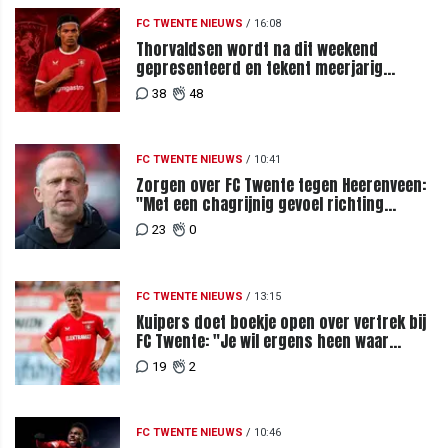
FC TWENTE NIEUWS
/
16:08
Thorvaldsen wordt na dit weekend
gepresenteerd en tekent meerjarig
contract bij FC Twente
38
48
FC TWENTE NIEUWS
/
10:41
Zorgen over FC Twente tegen Heerenveen:
"Met een chagrijnig gevoel richting
Slowakije"
23
0
FC TWENTE NIEUWS
/
13:15
Kuipers doet boekje open over vertrek bij
FC Twente: "Je wil ergens heen waar
mensen je waarderen"
19
2
FC TWENTE NIEUWS
/
10:46