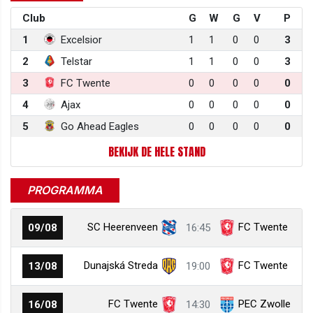
Club
G
W
G
V
P
1
Excelsior
1
1
0
0
3
2
Telstar
1
1
0
0
3
3
FC Twente
0
0
0
0
0
4
Ajax
0
0
0
0
0
5
Go Ahead Eagles
0
0
0
0
0
BEKIJK DE HELE STAND
PROGRAMMA
SC Heerenveen
FC Twente
09/08
16:45
Dunajská Streda
FC Twente
13/08
19:00
FC Twente
PEC Zwolle
16/08
14:30