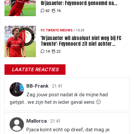
Orjasaeter: Feyenoord genoemd na
megabod
62
16
FC TWENTE NIEUWS
/
13:29
'Orjasaeter wil absoluut niet weg bij FC
Twente': Feyenoord zit niet achter
recordbod
14
22
LAATSTE REACTIES
BB-Frank
·
21:41
Zag jouw post nadat ik de mijne had
getypt...we zijn het in ieder geval eens 🙂
Mallorca
·
21:41
Pjaca komt echt op dreef, dat mag je