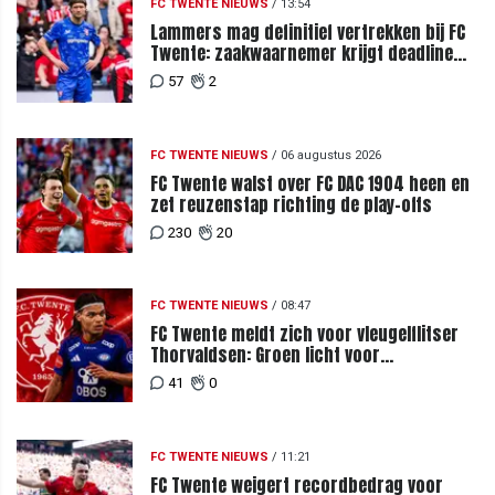
FC TWENTE NIEUWS
/
13:54
Lammers mag definitief vertrekken bij FC
Twente: zaakwaarnemer krijgt deadline
vanwege komst vervanger
57
2
FC TWENTE NIEUWS
/
06 augustus 2026
FC Twente walst over FC DAC 1904 heen en
zet reuzenstap richting de play-offs
230
20
FC TWENTE NIEUWS
/
08:47
FC Twente meldt zich voor vleugelflitser
Thorvaldsen: Groen licht voor
miljoenenbod
41
0
FC TWENTE NIEUWS
/
11:21
FC Twente weigert recordbedrag voor