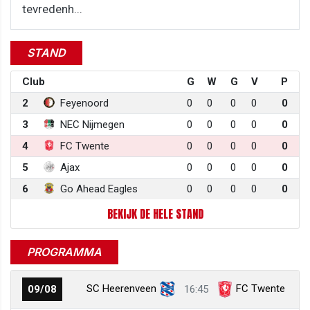
tevredenh...
STAND
Club
G
W
G
V
P
2
Feyenoord
0
0
0
0
0
3
NEC Nijmegen
0
0
0
0
0
4
FC Twente
0
0
0
0
0
5
Ajax
0
0
0
0
0
6
Go Ahead Eagles
0
0
0
0
0
BEKIJK DE HELE STAND
PROGRAMMA
SC Heerenveen
FC Twente
09/08
16:45