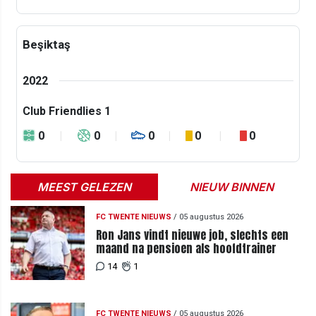
Beşiktaş
2022
Club Friendlies 1
0
0
0
0
0
MEEST GELEZEN
NIEUW BINNEN
FC TWENTE NIEUWS
/
05 augustus 2026
Ron Jans vindt nieuwe job, slechts een
maand na pensioen als hoofdtrainer
14
1
FC TWENTE NIEUWS
/
05 augustus 2026