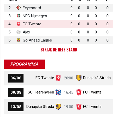
2
Feyenoord
0
0
0
0
0
3
NEC Nijmegen
0
0
0
0
0
4
FC Twente
0
0
0
0
0
5
Ajax
0
0
0
0
0
6
Go Ahead Eagles
0
0
0
0
0
BEKIJK DE HELE STAND
PROGRAMMA
FC Twente
Dunajská Streda
06/08
20:00
SC Heerenveen
FC Twente
09/08
16:45
Dunajská Streda
FC Twente
13/08
19:00