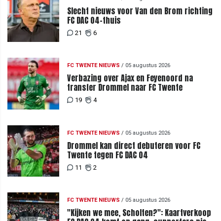
Slecht nieuws voor Van den Brom richting
FC DAC 04-thuis
21
6
FC TWENTE NIEUWS
/
05 augustus 2026
Verbazing over Ajax en Feyenoord na
transfer Drommel naar FC Twente
19
4
FC TWENTE NIEUWS
/
05 augustus 2026
Drommel kan direct debuteren voor FC
Twente tegen FC DAC 04
11
2
FC TWENTE NIEUWS
/
05 augustus 2026
"Kijken we mee, Scholten?": Kaartverkoop