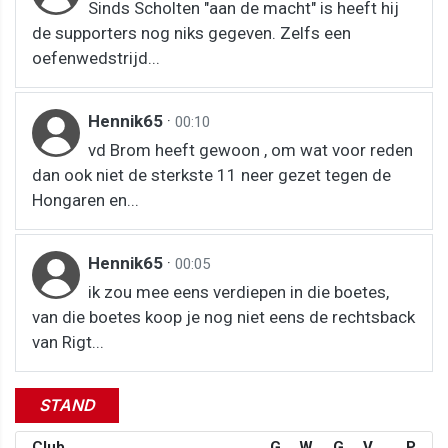
Sinds Scholten "aan de macht" is heeft hij
de supporters nog niks gegeven. Zelfs een
oefenwedstrijd...
Hennik65
·
00:10
vd Brom heeft gewoon , om wat voor reden
dan ook niet de sterkste 11 neer gezet tegen de
Hongaren en...
Hennik65
·
00:05
ik zou mee eens verdiepen in die boetes,
van die boetes koop je nog niet eens de rechtsback
van Rigt...
STAND
Club
G
W
G
V
P