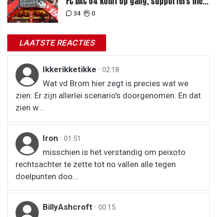
FC DAC 04 komt op gang, supporters niet
blij met ticketprijzen
34
0
LAATSTE REACTIES
Ikkerikketikke
·
02:18
Wat vd Brom hier zegt is precies wat we
zien. Er zijn allerlei scenario's doorgenomen. En dat
zien w...
Iron
·
01:51
misschien is het verstandig om peixoto
rechtsachter te zette tot no vallen alle tegen
doelpunten doo...
BillyAshcroft
·
00:15