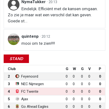
NymaTukker
·
20:13
Eindelijk. Efficiënt met de kansen omgaan.
Zo zie je maar wat een verschil dat kan geven.
Goede st...
quintenp
·
20:12
mooi om te zien!!!!
STAND
Club
G
W
G
V
P
2
Feyenoord
0
0
0
0
0
3
NEC Nijmegen
0
0
0
0
0
4
FC Twente
0
0
0
0
0
5
Ajax
0
0
0
0
0
6
Go Ahead Eagles
0
0
0
0
0