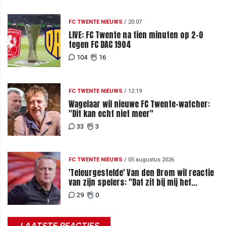
FC TWENTE NIEUWS
/
20:07
LIVE: FC Twente na tien minuten op 2-0
tegen FC DAC 1904
104
16
FC TWENTE NIEUWS
/
12:19
Wagelaar wil nieuwe FC Twente-watcher:
"Dit kan echt niet meer"
33
3
FC TWENTE NIEUWS
/
05 augustus 2026
'Teleurgestelde' Van den Brom wil reactie
van zijn spelers: "Dat zit bij mij het
meeste diep"
29
0
LAATSTE REACTIES