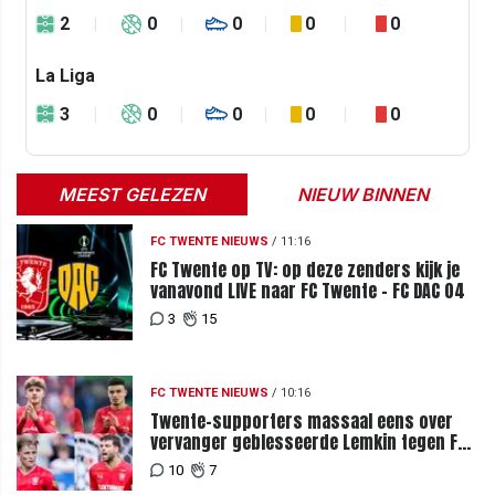
2
0
0
0
0
La Liga
3
0
0
0
0
MEEST GELEZEN
NIEUW BINNEN
FC TWENTE NIEUWS
/
11:16
FC Twente op TV: op deze zenders kijk je
vanavond LIVE naar FC Twente - FC DAC 04
3
15
FC TWENTE NIEUWS
/
10:16
Twente-supporters massaal eens over
vervanger geblesseerde Lemkin tegen FC
DAC 04
10
7