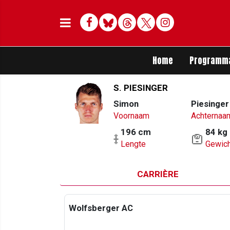
Facebook
Bluesky
Threads
Twitter
Delen op Whats
Home
Programm
S. PIESINGER
Simon
Piesinger
Voornaam
Achternaa
196 cm
84 kg
Lengte
Gewich
CARRIÈRE
Wolfsberger AC