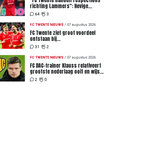
"FC Twente handelt respectloos
richting Lammers": Hevige
discussie rondom degradatie tot
64
3
derde spits
FC TWENTE NIEUWS
/
07 augustus 2026
FC Twente ziet groot voordeel
ontstaan bij
Eredivisiewedstrijden tegen
31
2
Heerenveen en PEC Zwolle
FC TWENTE NIEUWS
/
07 augustus 2026
FC DAC-trainer Klauss relativeert
grootste nederlaag ooit en wijst
naar verschil in selectiewaarden
2
0