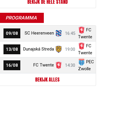
BEKIJK DE HELE STAND
PROGRAMMA
FC
SC Heerenveen
09/08
16:45
Twente
FC
Dunajská Streda
13/08
19:00
Twente
PEC
FC Twente
16/08
14:30
Zwolle
BEKIJK ALLES