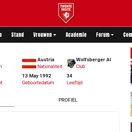
app
a
Stand
Vrouwen
Academie
Forum
Com
Austria
Wolfsberger AC
m
Nationaliteit
Club
13 May 1992
34
t
Geboortedatum
Leeftijd
PROFIEL