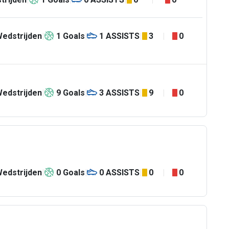
edstrijden
1
Goals
1
ASSISTS
3
0
edstrijden
9
Goals
3
ASSISTS
9
0
edstrijden
0
Goals
0
ASSISTS
0
0