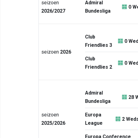
seizoen
Admiral
0
We
2026/2027
Bundesliga
Club
0
Wed
Friendlies 3
seizoen
2026
Club
0
Wed
Friendlies 2
Admiral
28
W
Bundesliga
seizoen
Europa
2
Weds
2025/2026
League
Europa Conference