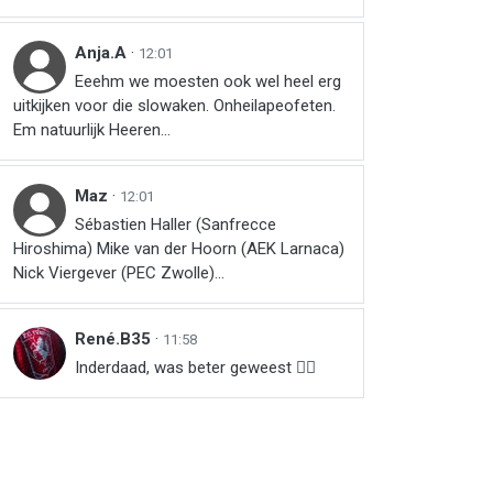
Anja.A
·
12:01
Eeehm we moesten ook wel heel erg
uitkijken voor die slowaken. Onheilapeofeten.
Em natuurlijk Heeren...
Maz
·
12:01
Sébastien Haller (Sanfrecce
Hiroshima) Mike van der Hoorn (AEK Larnaca)
Nick Viergever (PEC Zwolle)...
René.B35
·
11:58
Inderdaad, was beter geweest 👌🏻