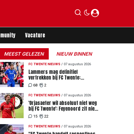
munity
Vacature
MEEST GELEZEN
NIEUW BINNEN
FC TWENTE NIEUWS
/
07 augustus 2026
Lammers mag definitief
vertrekken bij FC Twente:
zaakwaarnemer krijgt deadline
68
2
vanwege komst vervanger
FC TWENTE NIEUWS
/
07 augustus 2026
'Orjasaeter wil absoluut niet weg
bij FC Twente': Feyenoord zit niet
achter recordbod
15
22
FC TWENTE NIEUWS
/
07 augustus 2026