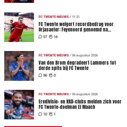
FC TWENTE NIEUWS
/
11:21
FC Twente weigert recordbedrag voor
Orjasaeter: Feyenoord genoemd na
megabod
57
16
FC TWENTE NIEUWS
/
06 augustus 2026
Van den Brom degradeert Lammers tot
derde spits bij FC Twente
96
0
FC TWENTE NIEUWS
/
06 augustus 2026
Eredivisie- en KKD-clubs melden zich voor
FC Twente-doelman El Maach
10
1