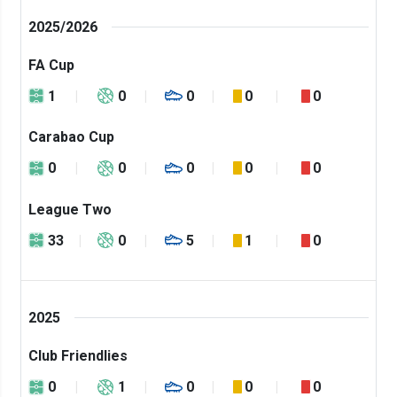
2025/2026
FA Cup
1
0
0
0
0
Carabao Cup
0
0
0
0
0
League Two
33
0
5
1
0
2025
Club Friendlies
0
1
0
0
0