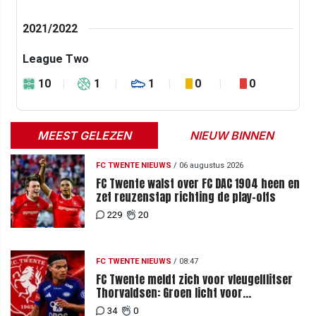
2021/2022
League Two
10
1
1
0
0
MEEST GELEZEN
NIEUW BINNEN
FC TWENTE NIEUWS
/
06 augustus 2026
FC Twente walst over FC DAC 1904 heen en
zet reuzenstap richting de play-offs
229
20
FC TWENTE NIEUWS
/
08:47
FC Twente meldt zich voor vleugelflitser
Thorvaldsen: Groen licht voor
miljoenenbod
34
0