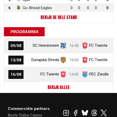
6
Go Ahead Eagles
0
0
0
0
0
BEKIJK DE HELE STAND
PROGRAMMA
SC Heerenveen
FC Twente
09/08
16:45
Dunajská Streda
FC Twente
13/08
19:00
FC Twente
PEC Zwolle
16/08
14:30
BEKIJK ALLES
Commerciële partners
Beste Online Casino