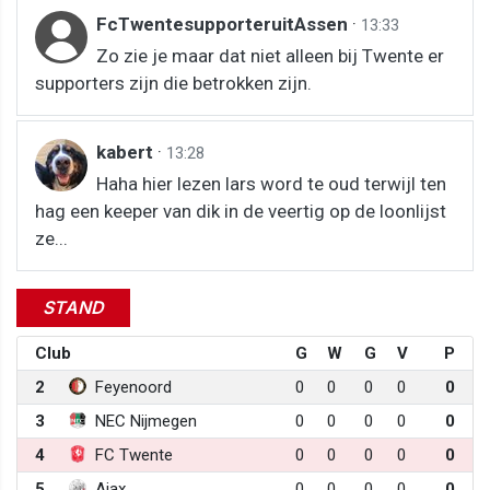
FcTwentesupporteruitAssen
·
13:33
Zo zie je maar dat niet alleen bij Twente er
supporters zijn die betrokken zijn.
kabert
·
13:28
Haha hier lezen lars word te oud terwijl ten
hag een keeper van dik in de veertig op de loonlijst
ze...
STAND
Club
G
W
G
V
P
2
Feyenoord
0
0
0
0
0
3
NEC Nijmegen
0
0
0
0
0
4
FC Twente
0
0
0
0
0
5
Ajax
0
0
0
0
0