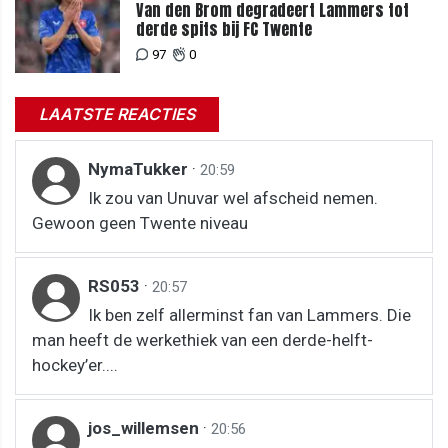
Van den Brom degradeert Lammers tot
derde spits bij FC Twente
97
0
LAATSTE REACTIES
NymaTukker
·
20:59
Ik zou van Unuvar wel afscheid nemen.
Gewoon geen Twente niveau
RS053
·
20:57
Ik ben zelf allerminst fan van Lammers. Die
man heeft de werkethiek van een derde-helft-
hockey’er....
jos_willemsen
·
20:56