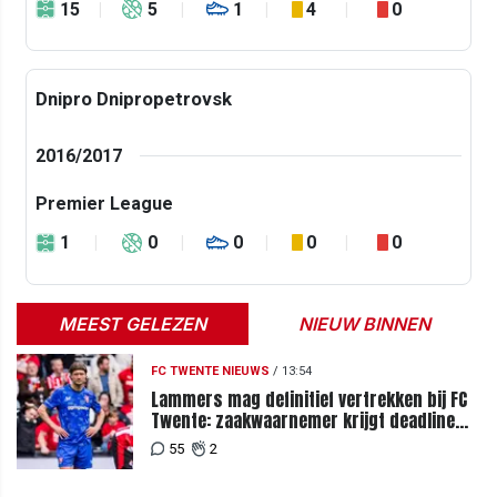
15
5
1
4
0
Dnipro Dnipropetrovsk
2016/2017
Premier League
1
0
0
0
0
MEEST GELEZEN
NIEUW BINNEN
FC TWENTE NIEUWS
/
13:54
Lammers mag definitief vertrekken bij FC
Twente: zaakwaarnemer krijgt deadline
vanwege komst vervanger
55
2