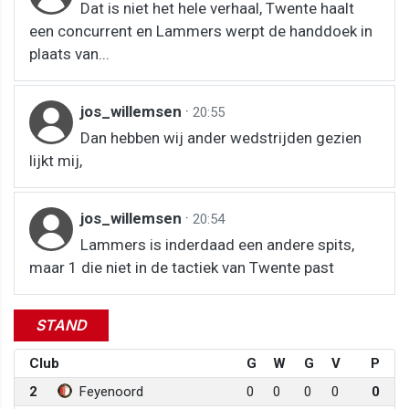
Dat is niet het hele verhaal, Twente haalt
een concurrent en Lammers werpt de handdoek in
plaats van...
jos_willemsen
·
20:55
Dan hebben wij ander wedstrijden gezien
lijkt mij,
jos_willemsen
·
20:54
Lammers is inderdaad een andere spits,
maar 1 die niet in de tactiek van Twente past
STAND
Club
G
W
G
V
P
2
Feyenoord
0
0
0
0
0