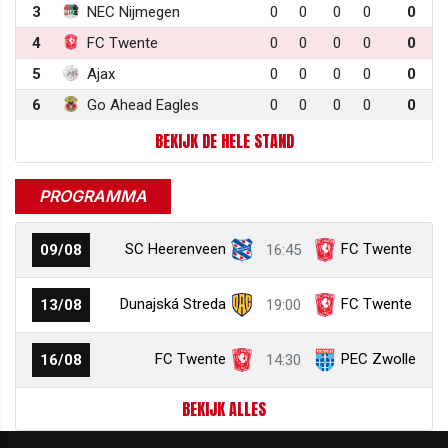
3
NEC Nijmegen
0
0
0
0
0
4
FC Twente
0
0
0
0
0
5
Ajax
0
0
0
0
0
6
Go Ahead Eagles
0
0
0
0
0
BEKIJK DE HELE STAND
PROGRAMMA
SC Heerenveen
FC Twente
09/08
16:45
Dunajská Streda
FC Twente
13/08
19:00
FC Twente
PEC Zwolle
16/08
14:30
BEKIJK ALLES