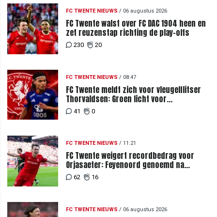
FC TWENTE NIEUWS
/
06 augustus 2026
FC Twente walst over FC DAC 1904 heen en
zet reuzenstap richting de play-offs
230
20
FC TWENTE NIEUWS
/
08:47
FC Twente meldt zich voor vleugelflitser
Thorvaldsen: Groen licht voor
miljoenenbod
41
0
FC TWENTE NIEUWS
/
11:21
FC Twente weigert recordbedrag voor
Orjasaeter: Feyenoord genoemd na
megabod
62
16
FC TWENTE NIEUWS
/
06 augustus 2026