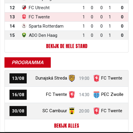
12
FC Utrecht
1
0
0
1
0
13
FC Twente
1
0
0
1
0
14
Sparta Rotterdam
1
0
0
1
0
15
ADO Den Haag
1
0
0
1
0
BEKIJK DE HELE STAND
PROGRAMMA
Dunajská Streda
FC Twente
13/08
19:00
FC Twente
PEC Zwolle
16/08
14:30
SC Cambuur
FC Twente
30/08
20:00
BEKIJK ALLES