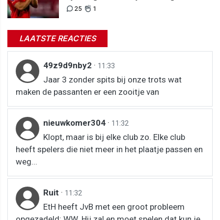
nog interesse is"
25
1
LAATSTE REACTIES
49z9d9nby2
·
11:33
Jaar 3 zonder spits bij onze trots wat
maken de passanten er een zooitje van
nieuwkomer304
·
11:32
Klopt, maar is bij elke club zo. Elke club
heeft spelers die niet meer in het plaatje passen en
weg...
Ruit
·
11:32
EtH heeft JvB met een groot probleem
opgezadeld: WW. Hij zal en moet spelen dat kun je