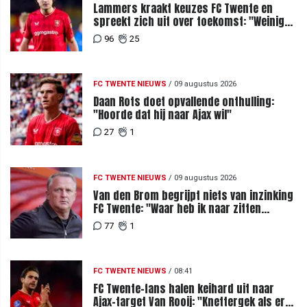
Lammers kraakt keuzes FC Twente en
spreekt zich uit over toekomst: "Weinig
van te begrijpen"
96
25
FC TWENTE NIEUWS
/
09 augustus 2026
Daan Rots doet opvallende onthulling:
"Hoorde dat hij naar Ajax wil"
27
1
FC TWENTE NIEUWS
/
09 augustus 2026
Van den Brom begrijpt niets van inzinking
FC Twente: "Waar heb ik naar zitten
kijken?"
77
1
FC TWENTE NIEUWS
/
08:41
FC Twente-fans halen keihard uit naar
Ajax-target Van Rooij: "Knettergek als er