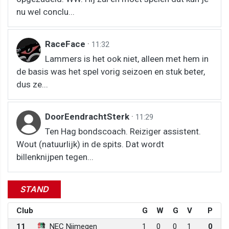
nu wel conclu...
RaceFace
·
11:32
Lammers is het ook niet, alleen met hem in
de basis was het spel vorig seizoen en stuk beter,
dus ze...
DoorEendrachtSterk
·
11:29
Ten Hag bondscoach. Reiziger assistent.
Wout (natuurlijk) in de spits. Dat wordt
billenknijpen tegen...
STAND
Club
G
W
G
V
P
11
NEC Nijmegen
1
0
0
1
0