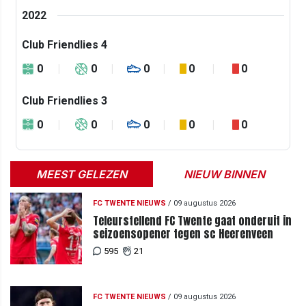
2022
Club Friendlies 4
0
0
0
0
0
Club Friendlies 3
0
0
0
0
0
MEEST GELEZEN
NIEUW BINNEN
FC TWENTE NIEUWS
/
09 augustus 2026
Teleurstellend FC Twente gaat onderuit in
seizoensopener tegen sc Heerenveen
595
21
FC TWENTE NIEUWS
/
09 augustus 2026