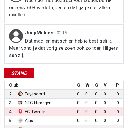
Nou nee, met deze sell-out tactiek ben ik
oneens. 60+ wedstrijden en dat ga je niet alleen
invullen...
JoepMeloen
·
02:15
Dat mag, en misschien heb je best gelijk.
Maar vond je dat vorig seizoen ook zo toen Hilgers
aan zij...
STAND
Club
G
W
G
V
P
2
Feyenoord
0
0
0
0
0
3
NEC Nijmegen
0
0
0
0
0
4
FC Twente
0
0
0
0
0
5
Ajax
0
0
0
0
0