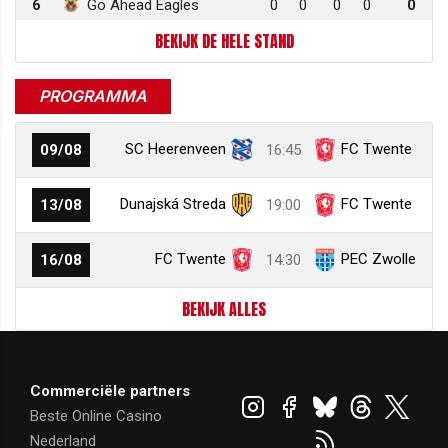
6
Go Ahead Eagles
0
0
0
0
0
BEKIJK DE HELE STAND
PROGRAMMA
SC Heerenveen
FC Twente
09/08
16:45
Dunajská Streda
FC Twente
13/08
19:00
FC Twente
PEC Zwolle
16/08
14:30
BEKIJK ALLES
Commerciële partners
Beste Online Casino
Nederland