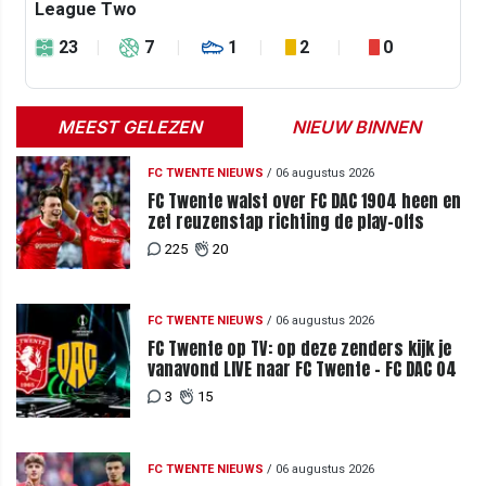
League Two
23
7
1
2
0
MEEST GELEZEN
NIEUW BINNEN
FC TWENTE NIEUWS
/
06 augustus 2026
FC Twente walst over FC DAC 1904 heen en
zet reuzenstap richting de play-offs
225
20
FC TWENTE NIEUWS
/
06 augustus 2026
FC Twente op TV: op deze zenders kijk je
vanavond LIVE naar FC Twente - FC DAC 04
3
15
FC TWENTE NIEUWS
/
06 augustus 2026