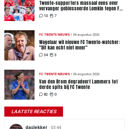
Twente-supporters massaal eens over
vervanger geblesseerde Lemkin tegen FC
DAC 04
10
7
FC TWENTE NIEUWS
/
06 augustus 2026
Wagelaar wil nieuwe FC Twente-watcher:
"Dit kan echt niet meer"
34
3
FC TWENTE NIEUWS
/
06 augustus 2026
Van den Brom degradeert Lammers tot
derde spits bij FC Twente
82
0
LAATSTE REACTIES
daslekker
·
03:44