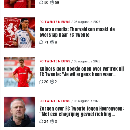
contract bij FC Twente
50
58
FC TWENTE NIEUWS
/
08 augustus 2026
Noorse media: Thorvaldsen maakt de
overstap naar FC Twente
71
8
FC TWENTE NIEUWS
/
08 augustus 2026
Kuipers doet boekje open over vertrek bij
FC Twente: "Je wil ergens heen waar
mensen je waarderen"
20
2
FC TWENTE NIEUWS
/
08 augustus 2026
Zorgen over FC Twente tegen Heerenveen:
"Met een chagrijnig gevoel richting
Slowakije"
24
0