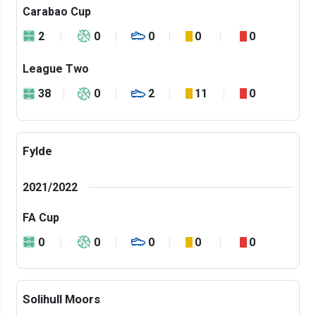
Carabao Cup
2
0
0
0
0
League Two
38
0
2
11
0
Fylde
2021/2022
FA Cup
0
0
0
0
0
Solihull Moors