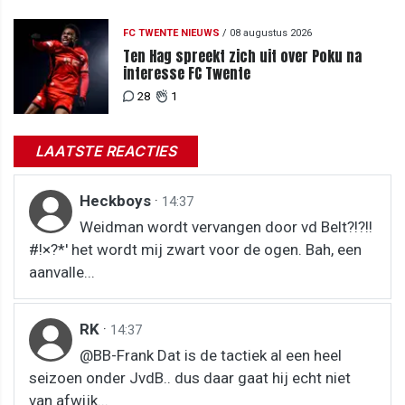
FC TWENTE NIEUWS
/
08 augustus 2026
Ten Hag spreekt zich uit over Poku na
interesse FC Twente
28
1
LAATSTE REACTIES
Heckboys
·
14:37
Weidman wordt vervangen door vd Belt?!?!!
#!×?*' het wordt mij zwart voor de ogen. Bah, een
aanvalle...
RK
·
14:37
@BB-Frank Dat is de tactiek al een heel
seizoen onder JvdB.. dus daar gaat hij echt niet
van afwijk...