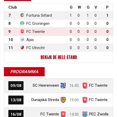
Club
G
W
G
V
P
7
Fortuna Sittard
1
0
1
0
1
8
FC Groningen
0
0
0
0
0
9
FC Twente
0
0
0
0
0
10
Ajax
0
0
0
0
0
11
FC Utrecht
0
0
0
0
0
BEKIJK DE HELE STAND
PROGRAMMA
SC Heerenveen
FC Twente
09/08
16:45
Dunajská Streda
FC Twente
13/08
19:00
FC Twente
PEC Zwolle
16/08
14:30