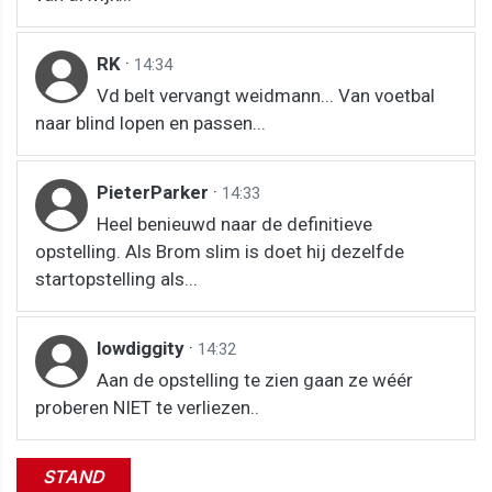
RK
·
14:34
Vd belt vervangt weidmann... Van voetbal
naar blind lopen en passen...
PieterParker
·
14:33
Heel benieuwd naar de definitieve
opstelling. Als Brom slim is doet hij dezelfde
startopstelling als...
lowdiggity
·
14:32
Aan de opstelling te zien gaan ze wéér
proberen NIET te verliezen..
STAND