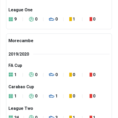
League One
9
0
0
1
0
Morecambe
2019/2020
FA Cup
1
0
0
0
0
Carabao Cup
1
0
1
0
0
League Two
24
0
3
1
1