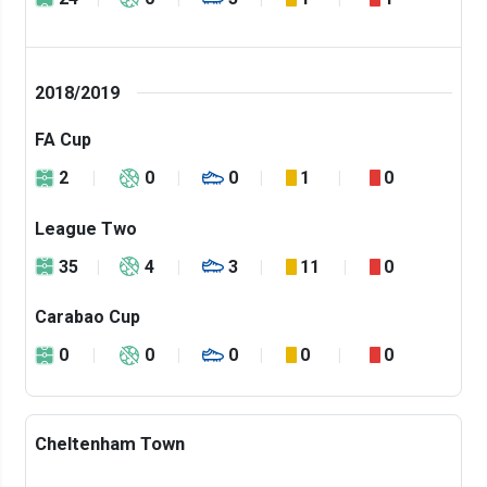
2018/2019
FA Cup
2
0
0
1
0
League Two
35
4
3
11
0
Carabao Cup
0
0
0
0
0
Cheltenham Town