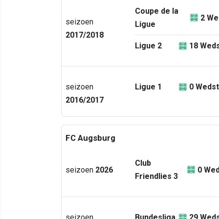
Coupe de la
2
We
seizoen
Ligue
2017/2018
Ligue 2
18
Weds
seizoen
Ligue 1
0
Wedst
2016/2017
FC Augsburg
Club
seizoen
2026
0
Wed
Friendlies 3
seizoen
Bundesliga
29
Weds