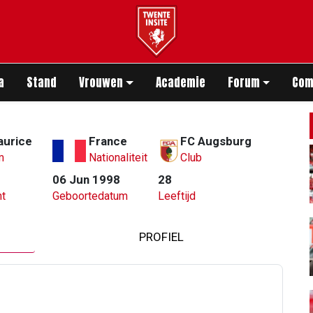
app
a
Stand
Vrouwen
Academie
Forum
Com
aurice
France
FC Augsburg
m
Nationaliteit
Club
06 Jun 1998
28
t
Geboortedatum
Leeftijd
PROFIEL