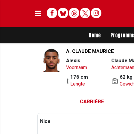
Facebook
Bluesky
Threads
Twitter
Delen op Whats
Home
Programm
A. CLAUDE MAURICE
Alexis
Claude M
Voornaam
Achternaa
176 cm
62 kg
Lengte
Gewich
CARRIÈRE
Nice