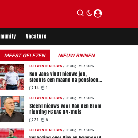
munity
Vacature
MEEST GELEZEN
NIEUW BINNEN
FC TWENTE NIEUWS
/
05 augustus 2026
Ron Jans vindt nieuwe job,
slechts een maand na pensioen
als hoofdtrainer
14
1
FC TWENTE NIEUWS
/
05 augustus 2026
Slecht nieuws voor Van den Brom
richting FC DAC 04-thuis
21
6
FC TWENTE NIEUWS
/
05 augustus 2026