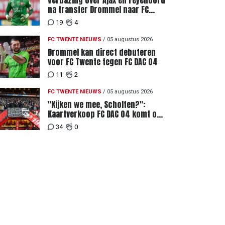
Verbazing over Ajax en Feyenoord
na transfer Drommel naar FC
Twente
19
4
FC TWENTE NIEUWS
/
05 augustus 2026
Drommel kan direct debuteren
voor FC Twente tegen FC DAC 04
11
2
FC TWENTE NIEUWS
/
05 augustus 2026
"Kijken we mee, Scholten?":
Kaartverkoop FC DAC 04 komt op
gang, supporters niet blij met
34
0
ticketprijzen