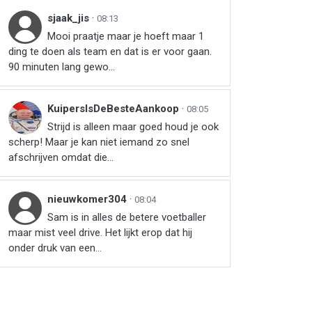
sjaak_jis
·
08:13
Mooi praatje maar je hoeft maar 1
ding te doen als team en dat is er voor gaan.
90 minuten lang gewo...
KuipersIsDeBesteAankoop
·
08:05
Strijd is alleen maar goed houd je ook
scherp! Maar je kan niet iemand zo snel
afschrijven omdat die...
nieuwkomer304
·
08:04
Sam is in alles de betere voetballer
maar mist veel drive. Het lijkt erop dat hij
onder druk van een...