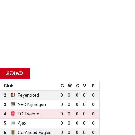
STAND
Club
G
W
G
V
P
2
Feyenoord
0
0
0
0
0
3
NEC Nijmegen
0
0
0
0
0
4
FC Twente
0
0
0
0
0
5
Ajax
0
0
0
0
0
6
Go Ahead Eagles
0
0
0
0
0