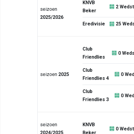
KNVB
2
Wedst
seizoen
Beker
2025/2026
Eredivisie
25
Weds
Club
0
Weds
Friendlies
Club
seizoen
2025
0
Wed
Friendlies 4
Club
0
Wed
Friendlies 3
seizoen
KNVB
0
Wedst
2024/2025
Beker