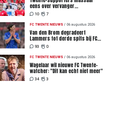
Twente-supporters massaal
eens over vervanger
geblesseerde Lemkin tegen FC
10
7
DAC 04
FC TWENTE NIEUWS
/
06 augustus 2026
Van den Brom degradeert
Lammers tot derde spits bij FC
Twente
93
0
FC TWENTE NIEUWS
/
06 augustus 2026
Wagelaar wil nieuwe FC Twente-
watcher: "Dit kan echt niet meer"
34
3