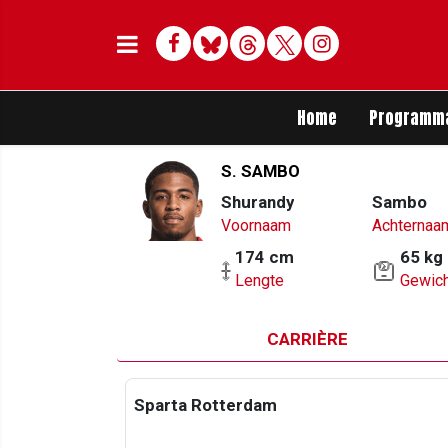
Facebook
Bluesky
Threads
Twitter
Delen op Whats
Home
Programm
S. SAMBO
Shurandy
Sambo
Voornaam
Achternaa
174 cm
65 kg
Lengte
Gewich
CARRIÈRE
Sparta Rotterdam