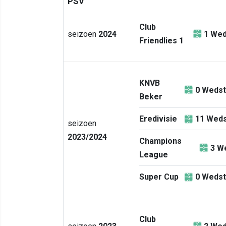
PSV
Club
seizoen
2024
1
Wed
Friendlies 1
KNVB
0
Wedst
Beker
Eredivisie
11
Weds
seizoen
2023/2024
Champions
3
We
League
Super Cup
0
Wedst
Club