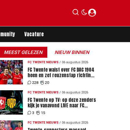
munity
Vacature
MEEST GELEZEN
NIEUW BINNEN
FC TWENTE NIEUWS
/
06 augustus 2026
FC Twente walst over FC DAC 1904
heen en zet reuzenstap richting
de play-offs
228
20
FC TWENTE NIEUWS
/
06 augustus 2026
FC Twente op TV: op deze zenders
kijk je vanavond LIVE naar FC
Twente - FC DAC 04
3
15
FC TWENTE NIEUWS
/
06 augustus 2026