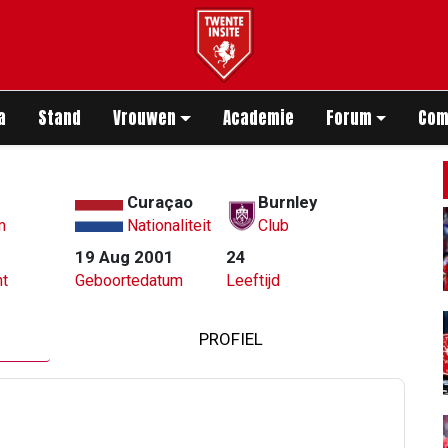
app
a
Stand
Vrouwen
Academie
Forum
Com
Curaçao
Burnley
m
Nationaliteit
Club
19 Aug 2001
24
t
Geboortedatum
Leeftijd
PROFIEL