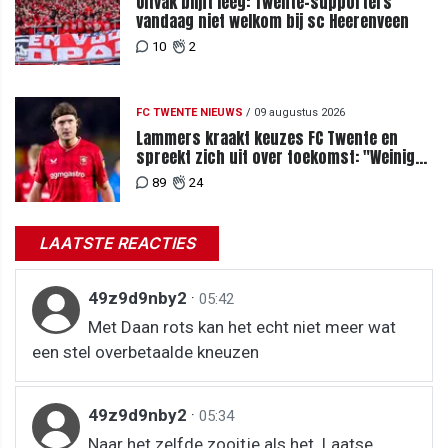
Uitvak blijft leeg: Twente-supporters
vandaag niet welkom bij sc Heerenveen
10
2
FC TWENTE NIEUWS
/
09 augustus 2026
Lammers kraakt keuzes FC Twente en
spreekt zich uit over toekomst: "Weinig
van te begrijpen"
89
24
LAATSTE REACTIES
49z9d9nby2
·
05:42
Met Daan rots kan het echt niet meer wat
een stel overbetaalde kneuzen
49z9d9nby2
·
05:34
Naar het zelfde zooitje als het. Laatse