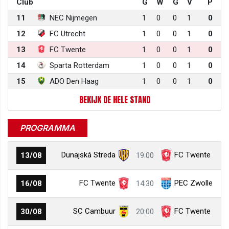
Club
G
W
G
V
P
11
NEC Nijmegen
1
0
0
1
0
12
FC Utrecht
1
0
0
1
0
13
FC Twente
1
0
0
1
0
14
Sparta Rotterdam
1
0
0
1
0
15
ADO Den Haag
1
0
0
1
0
BEKIJK DE HELE STAND
PROGRAMMA
Dunajská Streda
FC Twente
13/08
19:00
FC Twente
PEC Zwolle
16/08
14:30
SC Cambuur
FC Twente
30/08
20:00