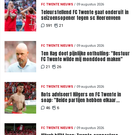
FC TWENTE NIEUWS
/
09 augustus 2026
Teleurstellend FC Twente gaat onderuit in
seizoensopener tegen sc Heerenveen
591
21
FC TWENTE NIEUWS
/
09 augustus 2026
Ten Hag doet pijnlijke onthulling: "Bestuur
FC Twente wilde mij monddood maken"
21
26
FC TWENTE NIEUWS
/
09 augustus 2026
Rots adviseert Hilgers en FC Twente in
soap: "Beide partijen hebben elkaar
teleurgesteld"
46
6
FC TWENTE NIEUWS
/
09 augustus 2026