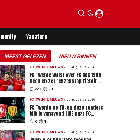
munity
Vacature
MEEST GELEZEN
NIEUW BINNEN
FC TWENTE NIEUWS
/
06 augustus 2026
FC Twente walst over FC DAC 1904
heen en zet reuzenstap richting
de play-offs
227
20
FC TWENTE NIEUWS
/
06 augustus 2026
FC Twente op TV: op deze zenders
kijk je vanavond LIVE naar FC
Twente - FC DAC 04
3
15
FC TWENTE NIEUWS
/
06 augustus 2026