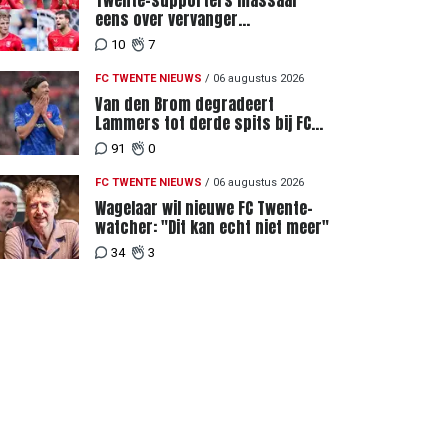
Twente-supporters massaal
eens over vervanger
geblesseerde Lemkin tegen FC
10
7
DAC 04
FC TWENTE NIEUWS
/
06 augustus 2026
Van den Brom degradeert
Lammers tot derde spits bij FC
Twente
91
0
FC TWENTE NIEUWS
/
06 augustus 2026
Wagelaar wil nieuwe FC Twente-
watcher: "Dit kan echt niet meer"
34
3