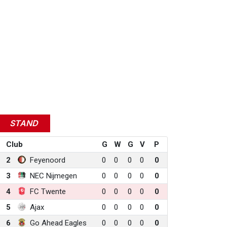
STAND
Club
G
W
G
V
P
2
Feyenoord
0
0
0
0
0
3
NEC Nijmegen
0
0
0
0
0
4
FC Twente
0
0
0
0
0
5
Ajax
0
0
0
0
0
6
Go Ahead Eagles
0
0
0
0
0