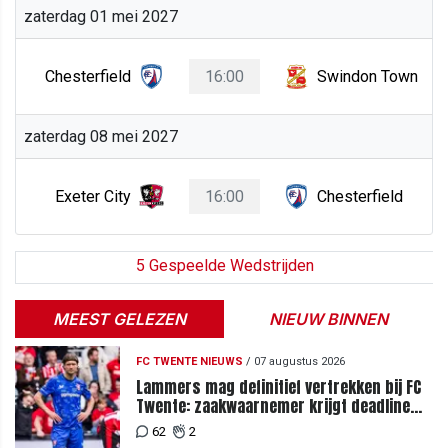
zaterdag 01 mei 2027
Chesterfield
16:00
Swindon Town
zaterdag 08 mei 2027
Exeter City
16:00
Chesterfield
5 Gespeelde Wedstrijden
MEEST GELEZEN
NIEUW BINNEN
FC TWENTE NIEUWS
/
07 augustus 2026
Lammers mag definitief vertrekken bij FC
Twente: zaakwaarnemer krijgt deadline
vanwege komst vervanger
62
2