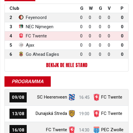
Club
G
W
G
V
P
2
Feyenoord
0
0
0
0
0
3
NEC Nijmegen
0
0
0
0
0
4
FC Twente
0
0
0
0
0
5
Ajax
0
0
0
0
0
6
Go Ahead Eagles
0
0
0
0
0
BEKIJK DE HELE STAND
PROGRAMMA
SC Heerenveen
FC Twente
09/08
16:45
Dunajská Streda
FC Twente
13/08
19:00
FC Twente
PEC Zwolle
16/08
14:30