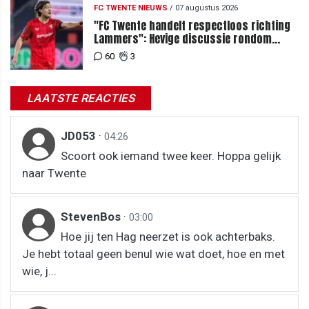
FC TWENTE NIEUWS
/
07 augustus 2026
"FC Twente handelt respectloos richting
Lammers": Hevige discussie rondom
degradatie tot derde spits
60
3
LAATSTE REACTIES
JD053
·
04:26
Scoort ook iemand twee keer. Hoppa gelijk
naar Twente
StevenBos
·
03:00
Hoe jij ten Hag neerzet is ook achterbaks.
Je hebt totaal geen benul wie wat doet, hoe en met
wie, j...