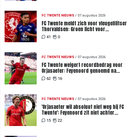
FC TWENTE NIEUWS
/
07 augustus 2026
FC Twente meldt zich voor vleugelflitser
Thorvaldsen: Groen licht voor
miljoenenbod
41
0
FC TWENTE NIEUWS
/
07 augustus 2026
FC Twente weigert recordbedrag voor
Orjasaeter: Feyenoord genoemd na
megabod
62
16
FC TWENTE NIEUWS
/
07 augustus 2026
'Orjasaeter wil absoluut niet weg bij FC
Twente': Feyenoord zit niet achter
recordbod
15
22