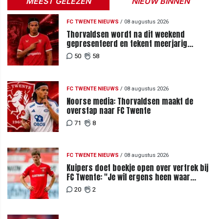
MEEST GELEZEN
NIEUW BINNEN
FC TWENTE NIEUWS
/
08 augustus 2026
Thorvaldsen wordt na dit weekend
gepresenteerd en tekent meerjarig
contract bij FC Twente
50
58
FC TWENTE NIEUWS
/
08 augustus 2026
Noorse media: Thorvaldsen maakt de
overstap naar FC Twente
71
8
FC TWENTE NIEUWS
/
08 augustus 2026
Kuipers doet boekje open over vertrek bij
FC Twente: "Je wil ergens heen waar
mensen je waarderen"
20
2