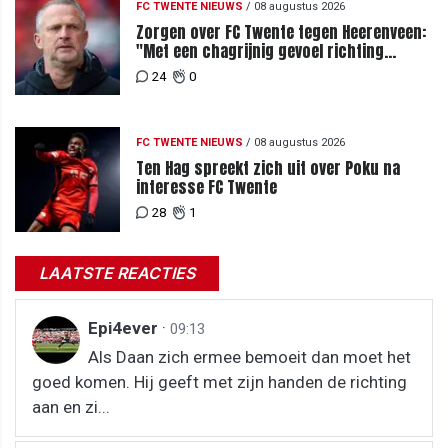
FC TWENTE NIEUWS
/
08 augustus 2026
Zorgen over FC Twente tegen Heerenveen:
"Met een chagrijnig gevoel richting
Slowakije"
24
0
FC TWENTE NIEUWS
/
08 augustus 2026
Ten Hag spreekt zich uit over Poku na
interesse FC Twente
28
1
LAATSTE REACTIES
Epi4ever
·
09:13
Als Daan zich ermee bemoeit dan moet het
goed komen. Hij geeft met zijn handen de richting
aan en zi...