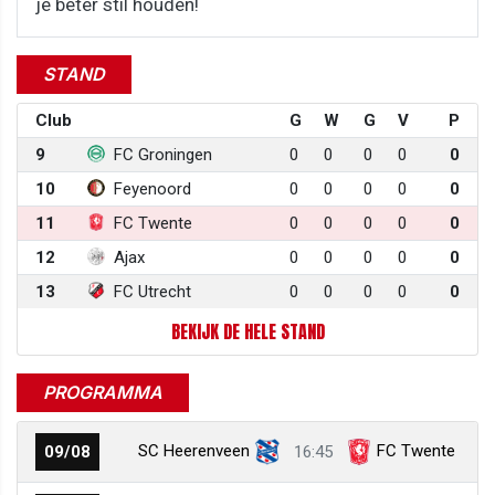
je beter stil houden!
STAND
Club
G
W
G
V
P
9
FC Groningen
0
0
0
0
0
10
Feyenoord
0
0
0
0
0
11
FC Twente
0
0
0
0
0
12
Ajax
0
0
0
0
0
13
FC Utrecht
0
0
0
0
0
BEKIJK DE HELE STAND
PROGRAMMA
SC Heerenveen
FC Twente
09/08
16:45