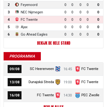
2
Feyenoord
0
0
0
0
0
3
NEC Nijmegen
0
0
0
0
0
4
FC Twente
0
0
0
0
0
5
Ajax
0
0
0
0
0
6
Go Ahead Eagles
0
0
0
0
0
BEKIJK DE HELE STAND
PROGRAMMA
SC Heerenveen
FC Twente
09/08
16:45
Dunajská Streda
FC Twente
13/08
19:00
FC Twente
PEC Zwolle
16/08
14:30
BEKIJK ALLES