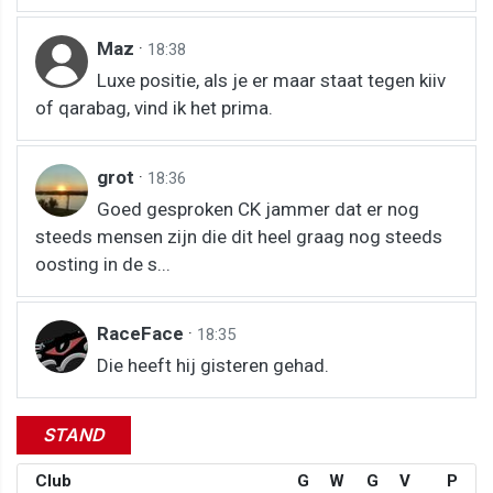
Maz
·
18:38
Luxe positie, als je er maar staat tegen kiiv
of qarabag, vind ik het prima.
grot
·
18:36
Goed gesproken CK jammer dat er nog
steeds mensen zijn die dit heel graag nog steeds
oosting in de s...
RaceFace
·
18:35
Die heeft hij gisteren gehad.
STAND
Club
G
W
G
V
P