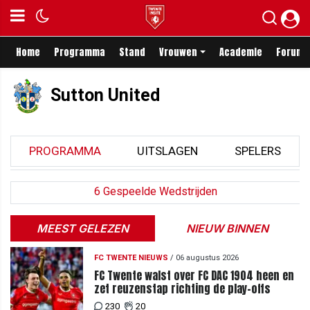
Home
Programma
Stand
Vrouwen
Academie
Forum
Sutton United
PROGRAMMA
UITSLAGEN
SPELERS
6 Gespeelde Wedstrijden
MEEST GELEZEN
NIEUW BINNEN
FC TWENTE NIEUWS
/
06 augustus 2026
FC Twente walst over FC DAC 1904 heen en
zet reuzenstap richting de play-offs
230
20