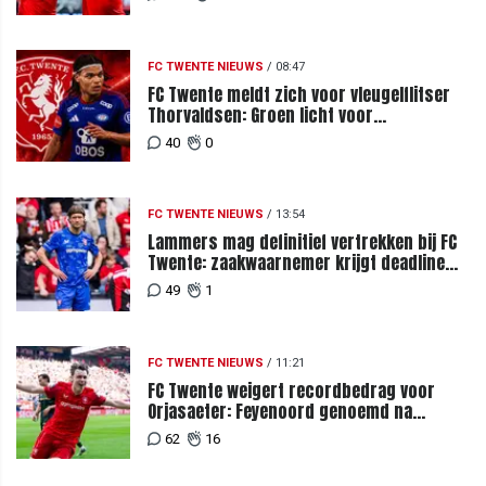
FC TWENTE NIEUWS
/
08:47
FC Twente meldt zich voor vleugelflitser
Thorvaldsen: Groen licht voor
miljoenenbod
40
0
FC TWENTE NIEUWS
/
13:54
Lammers mag definitief vertrekken bij FC
Twente: zaakwaarnemer krijgt deadline
vanwege komst vervanger
49
1
FC TWENTE NIEUWS
/
11:21
FC Twente weigert recordbedrag voor
Orjasaeter: Feyenoord genoemd na
megabod
62
16