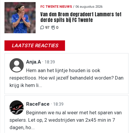
FC TWENTE NIEUWS
/
06 augustus 2026
Van den Brom degradeert Lammers tot
derde spits bij FC Twente
97
0
LAATSTE REACTIES
Anja.A
·
18:39
Hem aan het lijntje houden is ook
respectloos. Hoe wil jezelf behandeld worden? Dan
krijg ik hem li...
RaceFace
·
18:39
Beginnen we nu al weer met het sparen van
spelers. Let op, 2 wedstrijden van 2x45 min in 7
dagen, ho...