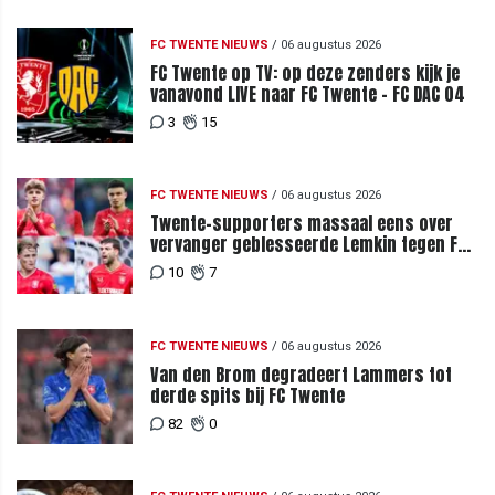
FC TWENTE NIEUWS
/
06 augustus 2026
FC Twente op TV: op deze zenders kijk je
vanavond LIVE naar FC Twente - FC DAC 04
3
15
FC TWENTE NIEUWS
/
06 augustus 2026
Twente-supporters massaal eens over
vervanger geblesseerde Lemkin tegen FC
DAC 04
10
7
FC TWENTE NIEUWS
/
06 augustus 2026
Van den Brom degradeert Lammers tot
derde spits bij FC Twente
82
0