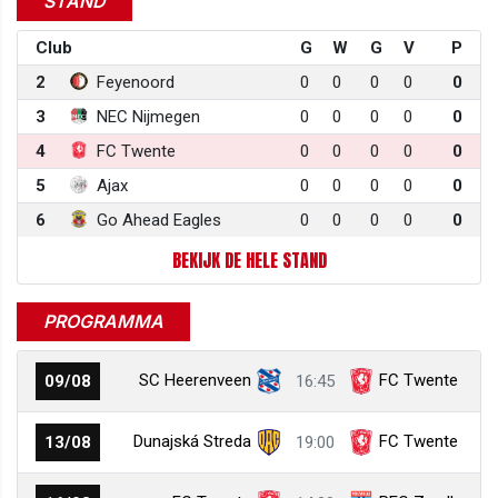
STAND
Club
G
W
G
V
P
2
Feyenoord
0
0
0
0
0
3
NEC Nijmegen
0
0
0
0
0
4
FC Twente
0
0
0
0
0
5
Ajax
0
0
0
0
0
6
Go Ahead Eagles
0
0
0
0
0
BEKIJK DE HELE STAND
PROGRAMMA
SC Heerenveen
FC Twente
09/08
16:45
Dunajská Streda
FC Twente
13/08
19:00