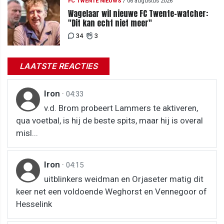
FC TWENTE NIEUWS
/
06 augustus 2026
Wagelaar wil nieuwe FC Twente-watcher:
"Dit kan echt niet meer"
34
3
LAATSTE REACTIES
Iron
·
04:33
v.d. Brom probeert Lammers te aktiveren,
qua voetbal, is hij de beste spits, maar hij is overal
misl...
Iron
·
04:15
uitblinkers weidman en Orjaseter matig dit
keer net een voldoende Weghorst en Vennegoor of
Hesselink