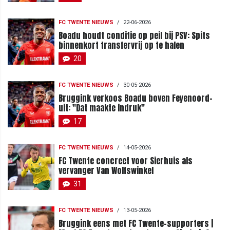
FC TWENTE NIEUWS
/
22-06-2026
Boadu houdt conditie op peil bij PSV: Spits
binnenkort transfervrij op te halen
20
FC TWENTE NIEUWS
/
30-05-2026
Bruggink verkoos Boadu boven Feyenoord-
uit: "Dat maakte indruk"
17
FC TWENTE NIEUWS
/
14-05-2026
FC Twente concreet voor Sierhuis als
vervanger Van Wolfswinkel
31
FC TWENTE NIEUWS
/
13-05-2026
Bruggink eens met FC Twente-supporters |