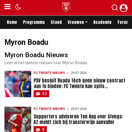
Home
Programma
Stand
Vrouwen
Academie
Forum
Myron Boadu
Myron Boadu Nieuws
Lees al het laatste nieuws over Myron Boadu
FC TWENTE NIEUWS
/
29-07-2026
PSV besluit Boadu tóch geen nieuw contract
aan te bieden: FC Twente kan spits
transfervrij terughalen
43
FC TWENTE NIEUWS
/
25-07-2026
Supporters adviseren Ten Hag over Stengs:
AZ meldt zich bij transfervrije aanvaller
8