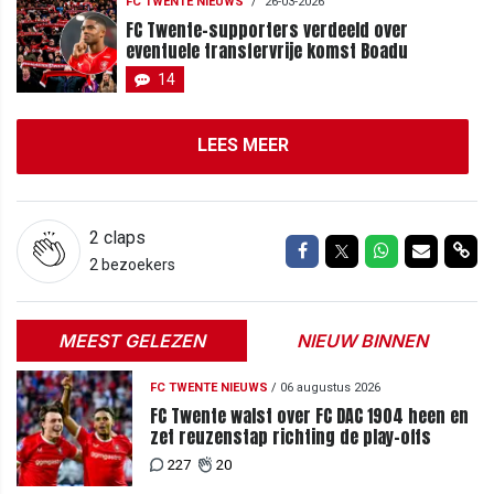
FC TWENTE NIEUWS
/
26-03-2026
FC Twente-supporters verdeeld over
eventuele transfervrije komst Boadu
14
LEES MEER
2
claps
Delen op Facebook
Delen op Twitter
Delen op Wh
Delen vi
Del
2 bezoekers
MEEST GELEZEN
NIEUW BINNEN
FC TWENTE NIEUWS
/
06 augustus 2026
FC Twente walst over FC DAC 1904 heen en
zet reuzenstap richting de play-offs
227
20