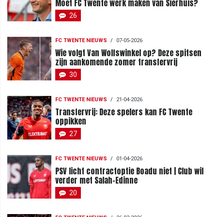
Moet FC Twente werk maken van Sierhuis?
26
FC TWENTE NIEUWS
/
07-05-2026
Wie volgt Van Wolfswinkel op? Deze spitsen
zijn aankomende zomer transfervrij
30
FC TWENTE NIEUWS
/
21-04-2026
Transfervrij: Deze spelers kan FC Twente
oppikken
27
FC TWENTE NIEUWS
/
01-04-2026
PSV licht contractoptie Boadu niet | Club wil
verder met Salah-Edinne
20