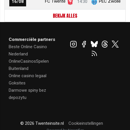
FC Twente
PEC Zwolle
16/08
14:30
BEKIJK ALLES
Commerciële partners
Beste Online Casino
Nederland
OnlineCasinosSpelen
Buitenland
Online casino legaal
Goksites
Darmowe spiny bez
depozytu
© 2026 Twenteinsite.nl
Cookieinstellingen