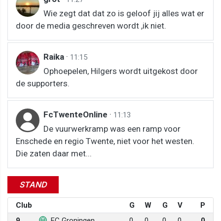
Wie zegt dat dat zo is geloof jij alles wat er
door de media geschreven wordt ,ik niet.
Raika
·
11:15
Ophoepelen, Hilgers wordt uitgekost door
de supporters.
FcTwenteOnline
·
11:13
De vuurwerkramp was een ramp voor
Enschede en regio Twente, niet voor het westen.
Die zaten daar met...
STAND
Club
G
W
G
V
P
9
FC Groningen
0
0
0
0
0