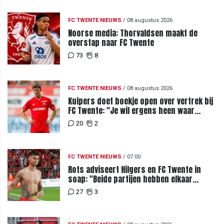
FC TWENTE NIEUWS
/
08 augustus 2026
Noorse media: Thorvaldsen maakt de
overstap naar FC Twente
73
8
FC TWENTE NIEUWS
/
08 augustus 2026
Kuipers doet boekje open over vertrek bij
FC Twente: "Je wil ergens heen waar
mensen je waarderen"
20
2
FC TWENTE NIEUWS
/
07:00
Rots adviseert Hilgers en FC Twente in
soap: "Beide partijen hebben elkaar
teleurgesteld"
27
3