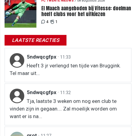
FC TWENTE NIEUWS
/
08 augustus 2026
El Maach aangeboden bij Vitesse: doelman
heeft clubs voor het uitkiezen
4
1
LAATSTE REACTIES
5ndwqcgfpx
·
11:33
Heeft 3 jr verlengd ten tijde van Bruggink.
Tel maar uit…
5ndwqcgfpx
·
11:32
Tja, laatste 3 weken om nog een club te
vinden zijn in gegaan…. Zal moeilijk worden om
want er is na...
grot
·
11:27