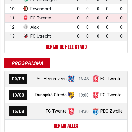
10
Feyenoord
0
0
0
0
0
11
FC Twente
0
0
0
0
0
12
Ajax
0
0
0
0
0
13
FC Utrecht
0
0
0
0
0
BEKIJK DE HELE STAND
PROGRAMMA
SC Heerenveen
FC Twente
09/08
16:45
Dunajská Streda
FC Twente
13/08
19:00
FC Twente
PEC Zwolle
16/08
14:30
BEKIJK ALLES