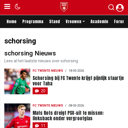
Home
Programma
Stand
Vrouwen
Academie
Forum
schorsing
schorsing Nieuws
Lees al het laatste nieuws over schorsing
FC TWENTE NIEUWS
/
18-05-2026
Schorsing bij FC Twente krijgt pijnlijk staartje
voor Taha
20
FC TWENTE NIEUWS
/
08-05-2026
Mats Rots dreigt PSV-uit te missen:
linksback onder vergrootglas
11