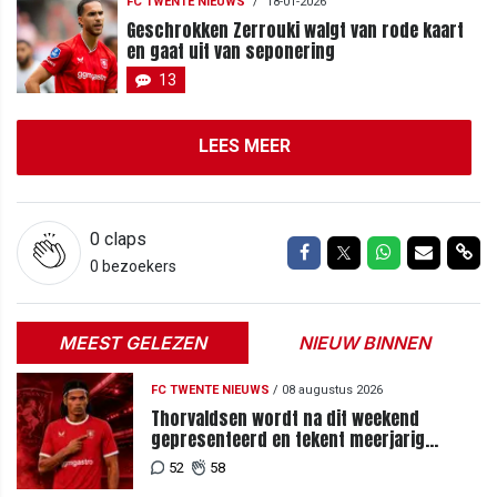
FC TWENTE NIEUWS
/
18-01-2026
Geschrokken Zerrouki walgt van rode kaart
en gaat uit van seponering
13
LEES MEER
0
claps
Delen op Facebook
Delen op Twitter
Delen op Wh
Delen vi
Del
0 bezoekers
MEEST GELEZEN
NIEUW BINNEN
FC TWENTE NIEUWS
/
08 augustus 2026
Thorvaldsen wordt na dit weekend
gepresenteerd en tekent meerjarig
contract bij FC Twente
52
58