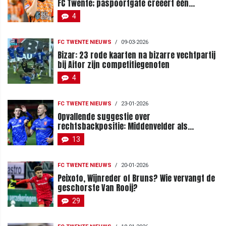
FC Twente; paspoortgate creëert één
twijfelgeval
4
FC TWENTE NIEUWS
/
09-03-2026
Bizar: 23 rode kaarten na bizarre vechtpartij
bij Aitor zijn competitiegenoten
4
FC TWENTE NIEUWS
/
23-01-2026
Opvallende suggestie over
rechtsbackpositie: Middenvelder als
vervanger Van Rooij?
13
FC TWENTE NIEUWS
/
20-01-2026
Peixoto, Wijnreder of Bruns? Wie vervangt de
geschorste Van Rooij?
29