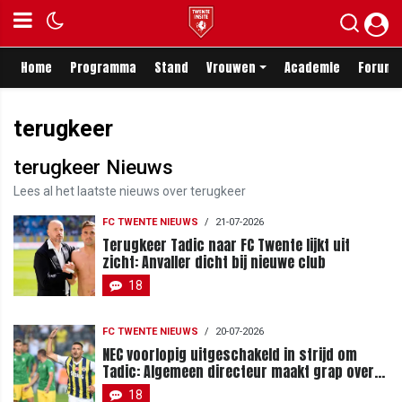
Home
Programma
Stand
Vrouwen
Academie
Forum
terugkeer
terugkeer Nieuws
Lees al het laatste nieuws over terugkeer
FC TWENTE NIEUWS
/
21-07-2026
Terugkeer Tadic naar FC Twente lijkt uit
zicht: Anvaller dicht bij nieuwe club
18
FC TWENTE NIEUWS
/
20-07-2026
NEC voorlopig uitgeschakeld in strijd om
Tadic: Algemeen directeur maakt grap over
komst tijdens loting
18