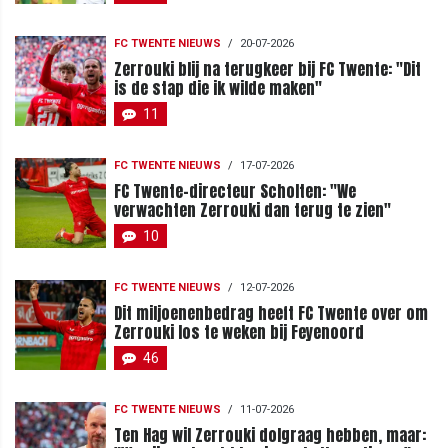
FC TWENTE NIEUWS
/
20-07-2026
Zerrouki blij na terugkeer bij FC Twente: "Dit
is de stap die ik wilde maken"
11
FC TWENTE NIEUWS
/
17-07-2026
FC Twente-directeur Scholten: "We
verwachten Zerrouki dan terug te zien"
10
FC TWENTE NIEUWS
/
12-07-2026
Dit miljoenenbedrag heeft FC Twente over om
Zerrouki los te weken bij Feyenoord
46
FC TWENTE NIEUWS
/
11-07-2026
Ten Hag wil Zerrouki dolgraag hebben, maar: