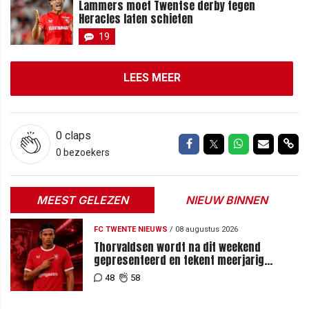
Lammers moet Twentse derby tegen
Heracles laten schieten
19
LEES MEER
0
claps
Delen op Facebook
Delen op Twitter
Delen op Wh
Delen vi
Del
0 bezoekers
MEEST GELEZEN
NIEUW BINNEN
FC TWENTE NIEUWS
/
08 augustus 2026
Thorvaldsen wordt na dit weekend
gepresenteerd en tekent meerjarig
contract bij FC Twente
48
58