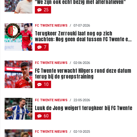
"We zijn ook echt bezig met alternatieven"
25
FC TWENTE NIEUWS
/
07-07-2026
Terugkeer Zerrouki laat nog op zich
wachten: Nog geen deal tussen FC Twente en
Feyenoord
7
FC TWENTE NIEUWS
/
02-06-2026
FC Twente verwacht Hilgers rond deze datum
terug bij de groepstraining
10
FC TWENTE NIEUWS
/
22-05-2026
Luuk de Jong weigert terugkeer bij FC Twente
60
FC TWENTE NIEUWS
/
02-10-2025