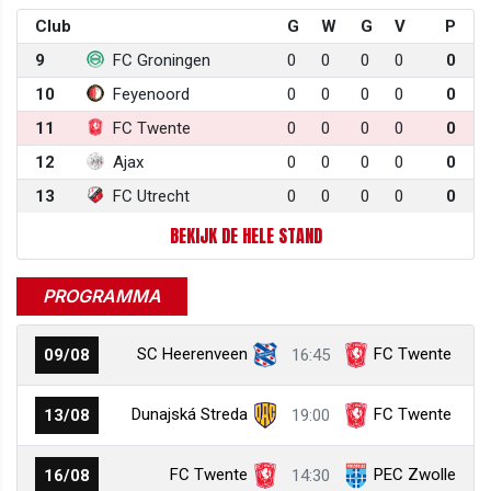
Club
G
W
G
V
P
9
FC Groningen
0
0
0
0
0
10
Feyenoord
0
0
0
0
0
11
FC Twente
0
0
0
0
0
12
Ajax
0
0
0
0
0
13
FC Utrecht
0
0
0
0
0
BEKIJK DE HELE STAND
PROGRAMMA
SC Heerenveen
FC Twente
09/08
16:45
Dunajská Streda
FC Twente
13/08
19:00
FC Twente
PEC Zwolle
16/08
14:30