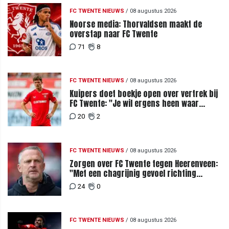
FC TWENTE NIEUWS
/
08 augustus 2026
Noorse media: Thorvaldsen maakt de
overstap naar FC Twente
71
8
FC TWENTE NIEUWS
/
08 augustus 2026
Kuipers doet boekje open over vertrek bij
FC Twente: "Je wil ergens heen waar
mensen je waarderen"
20
2
FC TWENTE NIEUWS
/
08 augustus 2026
Zorgen over FC Twente tegen Heerenveen:
"Met een chagrijnig gevoel richting
Slowakije"
24
0
FC TWENTE NIEUWS
/
08 augustus 2026