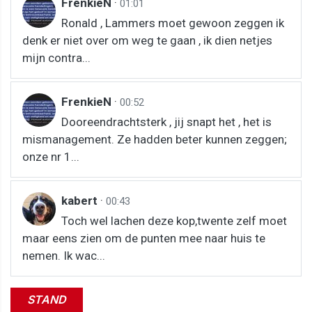
FrenkieN
·
01:01
Ronald , Lammers moet gewoon zeggen ik
denk er niet over om weg te gaan , ik dien netjes
mijn contra...
FrenkieN
·
00:52
Dooreendrachtsterk , jij snapt het , het is
mismanagement. Ze hadden beter kunnen zeggen;
onze nr 1...
kabert
·
00:43
Toch wel lachen deze kop,twente zelf moet
maar eens zien om de punten mee naar huis te
nemen. Ik wac...
STAND