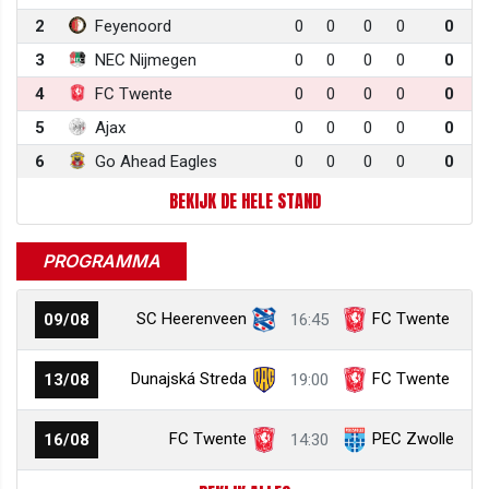
2
Feyenoord
0
0
0
0
0
3
NEC Nijmegen
0
0
0
0
0
4
FC Twente
0
0
0
0
0
5
Ajax
0
0
0
0
0
6
Go Ahead Eagles
0
0
0
0
0
BEKIJK DE HELE STAND
PROGRAMMA
SC Heerenveen
FC Twente
09/08
16:45
Dunajská Streda
FC Twente
13/08
19:00
FC Twente
PEC Zwolle
16/08
14:30