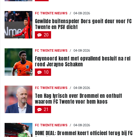
FC TWENTE NIEUWS
/
04-08-2026
Gewilde buitenspeler Dors gooit deur voor FC
Twente en PSV dicht
20
FC TWENTE NIEUWS
/
04-08-2026
Feyenoord komt met opvallend besluit na rel
rond Jerayno Schaken
10
FC TWENTE NIEUWS
/
04-08-2026
Ten Hag lyrisch over Drommel en onthult
waarom FC Twente voor hem koos
21
FC TWENTE NIEUWS
/
04-08-2026
DONE DEAL: Drommel keert officieel terug bij FC