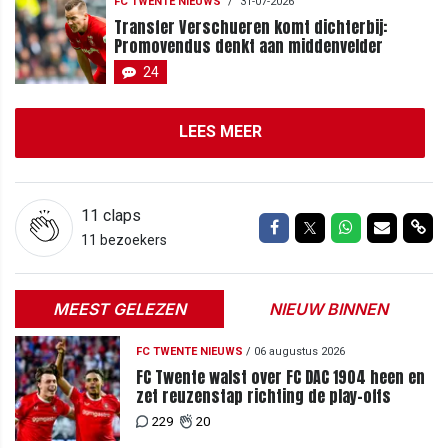
FC TWENTE NIEUWS
/
31-07-2026
Transfer Verschueren komt dichterbij:
Promovendus denkt aan middenvelder
24
LEES MEER
11
claps
Delen op Facebook
Delen op Twitter
Delen op Wh
Delen vi
Del
11 bezoekers
MEEST GELEZEN
NIEUW BINNEN
FC TWENTE NIEUWS
/
06 augustus 2026
FC Twente walst over FC DAC 1904 heen en
zet reuzenstap richting de play-offs
229
20