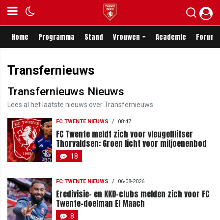
Home
Programma
Stand
Vrouwen
Academie
Forum
Transfernieuws
Transfernieuws Nieuws
Lees al het laatste nieuws over Transfernieuws
FC TWENTE NIEUWS
/
08:47
FC Twente meldt zich voor vleugelflitser
Thorvaldsen: Groen licht voor miljoenenbod
18
FC TWENTE NIEUWS
/
06-08-2026
Eredivisie- en KKD-clubs melden zich voor FC
Twente-doelman El Maach
8