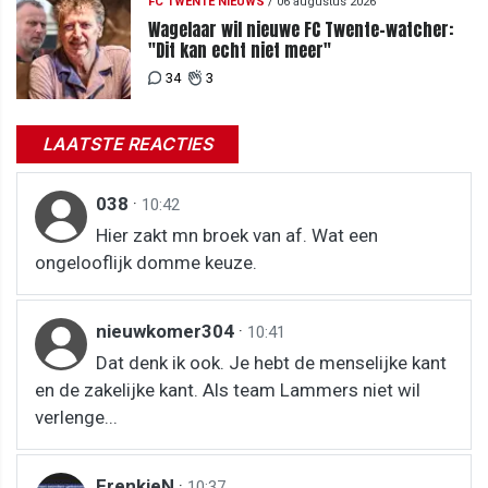
FC TWENTE NIEUWS
/
06 augustus 2026
Wagelaar wil nieuwe FC Twente-watcher:
"Dit kan echt niet meer"
34
3
LAATSTE REACTIES
038
·
10:42
Hier zakt mn broek van af. Wat een
ongelooflijk domme keuze.
nieuwkomer304
·
10:41
Dat denk ik ook. Je hebt de menselijke kant
en de zakelijke kant. Als team Lammers niet wil
verlenge...
FrenkieN
·
10:37