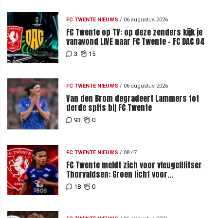
FC TWENTE NIEUWS
/
06 augustus 2026
FC Twente op TV: op deze zenders kijk je
vanavond LIVE naar FC Twente - FC DAC 04
3
15
FC TWENTE NIEUWS
/
06 augustus 2026
Van den Brom degradeert Lammers tot
derde spits bij FC Twente
93
0
FC TWENTE NIEUWS
/
08:47
FC Twente meldt zich voor vleugelflitser
Thorvaldsen: Groen licht voor
miljoenenbod
18
0