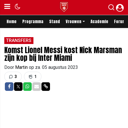
Home
Programma
Stand
Vrouwen
Academie
Forum
TRANSFERS
Komst Lionel Messi kost Nick Marsman
zijn kop bij Inter Miami
Door
Martin
op
za. 05 augustus 2023
3
1
Delen op Facebook
Delen op Twitter
Delen op Whatsapp
Delen via Mail
Delen via link