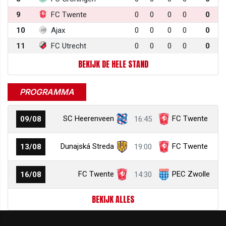
9
FC Twente
0
0
0
0
0
10
Ajax
0
0
0
0
0
11
FC Utrecht
0
0
0
0
0
BEKIJK DE HELE STAND
PROGRAMMA
SC Heerenveen
FC Twente
09/08
16:45
Dunajská Streda
FC Twente
13/08
19:00
FC Twente
PEC Zwolle
16/08
14:30
BEKIJK ALLES