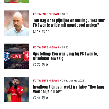
FC TWENTE NIEUWS
/
10:33
Ten Hag doet pijnlijke onthulling: "Bestuur
FC Twente wilde mij monddood maken"
19
16
FC TWENTE NIEUWS
/
15:32
Opstelling: Eén wijziging bij FC Twente,
uitblinker afwezig
79
0
FC TWENTE NIEUWS
/
08 augustus 2026
Invalbeurt Ünüvar wekt irritatie: "Hoe lang
voetbal je nu al?"
48
0