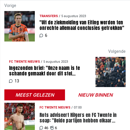
Vorige
TRANSFERS
/
5 augustus 2023
"Uit de ziekmelding van Eiting werden ten
onrechte allemaal conclusies getrokken"
6
Volgende
FC TWENTE NIEUWS
/
5 augustus 2023
Ingezonden brief: "Onze naam is te
schande gemaakt door dit stel
onverlaten"
13
MEEST GELEZEN
NIEUW BINNEN
FC TWENTE NIEUWS
/
07:00
Rots adviseert Hilgers en FC Twente in
soap: "Beide partijen hebben elkaar
teleurgesteld"
46
6