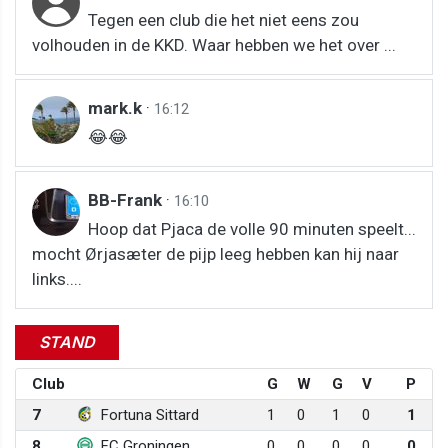
Tegen een club die het niet eens zou
volhouden in de KKD. Waar hebben we het over ...
mark.k
·
16:12
😂😂
BB-Frank
·
16:10
Hoop dat Pjaca de volle 90 minuten speelt...
mocht Ørjasæter de pijp leeg hebben kan hij naar
links....
STAND
Club
G
W
G
V
P
7
Fortuna Sittard
1
0
1
0
1
8
FC Groningen
0
0
0
0
0