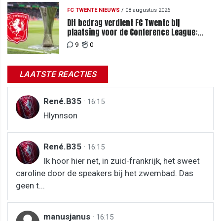
FC TWENTE NIEUWS
/
08 augustus 2026
Dit bedrag verdient FC Twente bij
plaatsing voor de Conference League:
zoveel loopt het mis bij uitschakeling
9
0
LAATSTE REACTIES
René.B35
·
16:15
Hlynnson
René.B35
·
16:15
Ik hoor hier net, in zuid-frankrijk, het sweet
caroline door de speakers bij het zwembad. Das
geen t...
manusjanus
·
16:15