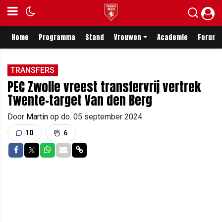
Home
Programma
Stand
Vrouwen
Academie
Forum
TRANSFERS
PEC Zwolle vreest transfervrij vertrek
Twente-target Van den Berg
Door
Martin
op
do. 05 september 2024
10
6
Delen op Facebook
Delen op Twitter
Delen op Whatsapp
Delen via Mail
Delen via link