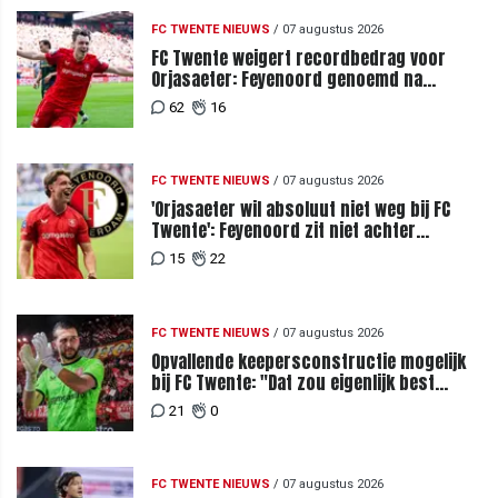
FC TWENTE NIEUWS
/
07 augustus 2026
FC Twente weigert recordbedrag voor
Orjasaeter: Feyenoord genoemd na
megabod
62
16
FC TWENTE NIEUWS
/
07 augustus 2026
'Orjasaeter wil absoluut niet weg bij FC
Twente': Feyenoord zit niet achter
recordbod
15
22
FC TWENTE NIEUWS
/
07 augustus 2026
Opvallende keepersconstructie mogelijk
bij FC Twente: "Dat zou eigenlijk best
kunnen"
21
0
FC TWENTE NIEUWS
/
07 augustus 2026