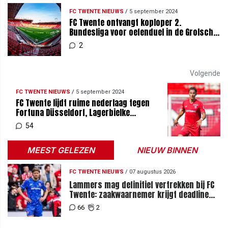
FC TWENTE NIEUWS
/
5 september 2024
FC Twente ontvangt koploper 2.
Bundesliga voor oefenduel in de Grolsch
Veste
2
Volgende
FC TWENTE NIEUWS
/
5 september 2024
FC Twente lijdt ruime nederlaag tegen
Fortuna Düsseldorf, Lagerbielke
debuteert
54
MEEST GELEZEN
NIEUW BINNEN
FC TWENTE NIEUWS
/
07 augustus 2026
Lammers mag definitief vertrekken bij FC
Twente: zaakwaarnemer krijgt deadline
vanwege komst vervanger
66
2