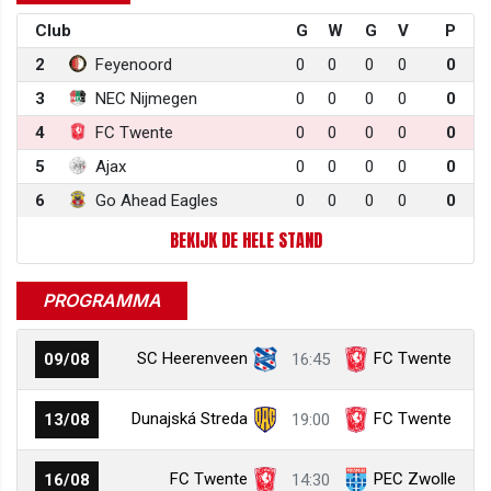
Club
G
W
G
V
P
2
Feyenoord
0
0
0
0
0
3
NEC Nijmegen
0
0
0
0
0
4
FC Twente
0
0
0
0
0
5
Ajax
0
0
0
0
0
6
Go Ahead Eagles
0
0
0
0
0
BEKIJK DE HELE STAND
PROGRAMMA
SC Heerenveen
FC Twente
09/08
16:45
Dunajská Streda
FC Twente
13/08
19:00
FC Twente
PEC Zwolle
16/08
14:30