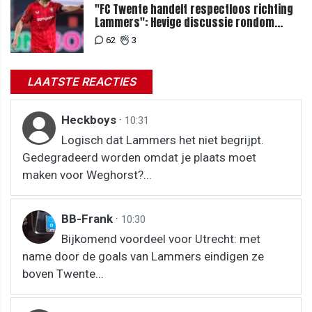
"FC Twente handelt respectloos richting
Lammers": Hevige discussie rondom
degradatie tot derde spits
62
3
LAATSTE REACTIES
Heckboys
·
10:31
Logisch dat Lammers het niet begrijpt.
Gedegradeerd worden omdat je plaats moet
maken voor Weghorst?...
BB-Frank
·
10:30
Bijkomend voordeel voor Utrecht: met
name door de goals van Lammers eindigen ze
boven Twente...