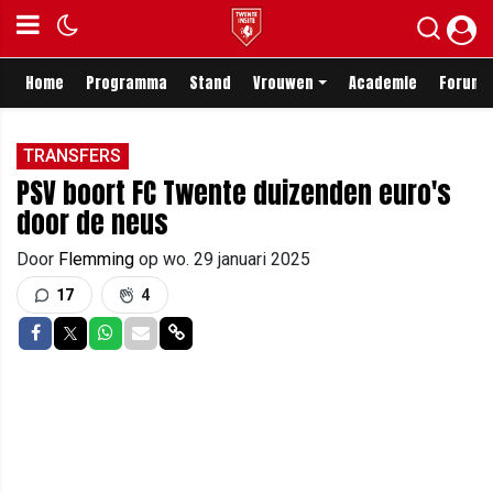
Home
Programma
Stand
Vrouwen
Academie
Forum
TRANSFERS
PSV boort FC Twente duizenden euro's
door de neus
Door
Flemming
op
wo. 29 januari 2025
17
4
Delen op Facebook
Delen op Twitter
Delen op Whatsapp
Delen via Mail
Delen via link