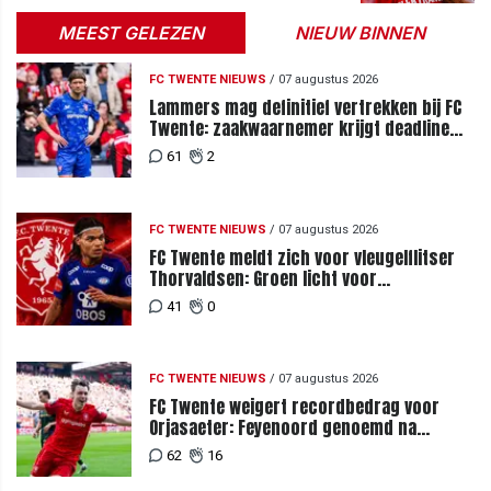
MEEST GELEZEN
NIEUW BINNEN
FC TWENTE NIEUWS
/
07 augustus 2026
Lammers mag definitief vertrekken bij FC
Twente: zaakwaarnemer krijgt deadline
vanwege komst vervanger
61
2
FC TWENTE NIEUWS
/
07 augustus 2026
FC Twente meldt zich voor vleugelflitser
Thorvaldsen: Groen licht voor
miljoenenbod
41
0
FC TWENTE NIEUWS
/
07 augustus 2026
FC Twente weigert recordbedrag voor
Orjasaeter: Feyenoord genoemd na
megabod
62
16