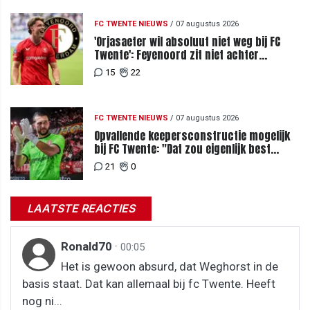
FC TWENTE NIEUWS
/
07 augustus 2026
'Orjasaeter wil absoluut niet weg bij FC
Twente': Feyenoord zit niet achter
recordbod
15
22
FC TWENTE NIEUWS
/
07 augustus 2026
Opvallende keepersconstructie mogelijk
bij FC Twente: "Dat zou eigenlijk best
kunnen"
21
0
LAATSTE REACTIES
Ronald70
·
00:05
Het is gewoon absurd, dat Weghorst in de
basis staat. Dat kan allemaal bij fc Twente. Heeft
nog ni...