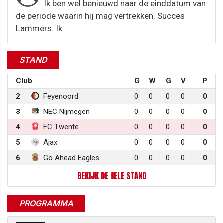
Ik ben wel benieuwd naar de einddatum van
de periode waarin hij mag vertrekken. Succes
Lammers. Ik...
STAND
Club
G
W
G
V
P
2
Feyenoord
0
0
0
0
0
3
NEC Nijmegen
0
0
0
0
0
4
FC Twente
0
0
0
0
0
5
Ajax
0
0
0
0
0
6
Go Ahead Eagles
0
0
0
0
0
BEKIJK DE HELE STAND
PROGRAMMA