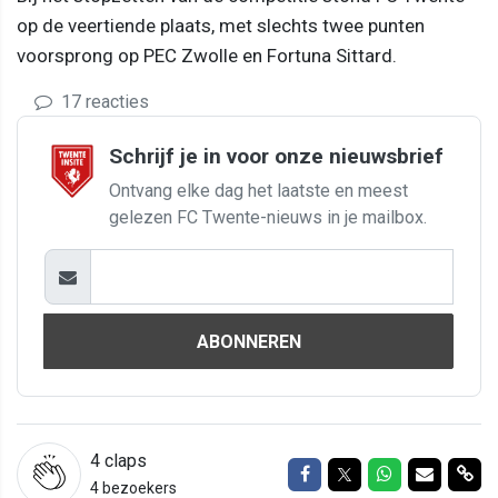
op de veertiende plaats, met slechts twee punten
voorsprong op PEC Zwolle en Fortuna Sittard.
17 reacties
Schrijf je in voor onze nieuwsbrief
Ontvang elke dag het laatste en meest
gelezen FC Twente-nieuws in je mailbox.
ABONNEREN
4
claps
Delen op Facebook
Delen op Twitter
Delen op Wh
Delen vi
Del
4 bezoekers