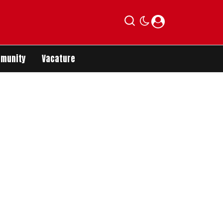
munity
Vacature