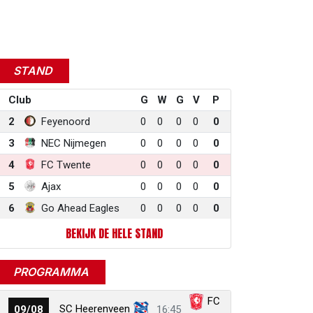
STAND
Club
G
W
G
V
P
2
Feyenoord
0
0
0
0
0
3
NEC Nijmegen
0
0
0
0
0
4
FC Twente
0
0
0
0
0
5
Ajax
0
0
0
0
0
6
Go Ahead Eagles
0
0
0
0
0
BEKIJK DE HELE STAND
PROGRAMMA
FC
SC Heerenveen
09/08
16:45