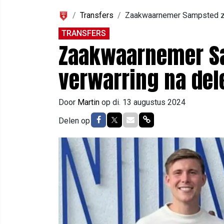
Transfers
Zaakwaarnemer Sampsted zor
TRANSFERS
Zaakwaarnemer Sa
verwarring na del
Door
Martin
op
di. 13 augustus 2024
Delen op Facebook
Delen op Twitter
Delen via Mail
Delen via link
Delen op