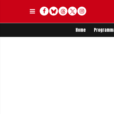
Facebook
Bluesky
Threads
Twitter
Delen op Whats
Home
Programm