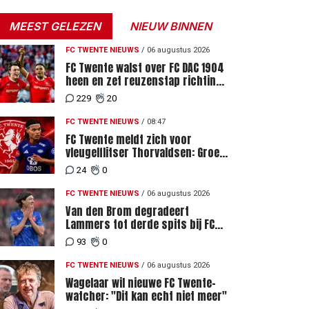
MEEST GELEZEN
NIEUW BINNEN
FC TWENTE NIEUWS
/
06 augustus 2026
FC Twente walst over FC DAC 1904
heen en zet reuzenstap richting
de play-offs
229
20
FC TWENTE NIEUWS
/
08:47
FC Twente meldt zich voor
vleugelflitser Thorvaldsen: Groen
licht voor miljoenenbod
24
0
FC TWENTE NIEUWS
/
06 augustus 2026
Van den Brom degradeert
Lammers tot derde spits bij FC
Twente
93
0
FC TWENTE NIEUWS
/
06 augustus 2026
Wagelaar wil nieuwe FC Twente-
watcher: "Dit kan echt niet meer"