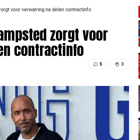
gt voor verwarring na delen contractinfo
mpsted zorgt voor
en contractinfo
5
3