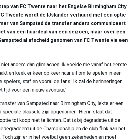
ap van FC Twente naar het Engelse Birmingham City
 FC Twente wordt de IJslander verhuurd met een optie
nemer van Sampsted de transfer anders communiceert
 niet van een huurdeal van een seizoen, maar over een
k Sampsted al afscheid genomen van FC Twente via een
 ik niet anders dan glimlachen. Ik voelde me vanaf het eerste
 en keek er keer op keer naar uit om te spelen in een
 spelers, staf en vooral de fans! Ik zal de herinneringen
 tijd voor een nieuw avontuur."
 transfer van Sampsted naar Birmingham City, lekte er een
en speciale clausule zijn opgenomen. Hierin staat dat
e tot koop niet te lichten. Dat is bij degradatie uit de
gedegradeerd uit de Championship en de club flink aan het
sch. Toch zijn er in het voetbal geen zekerheden en moet