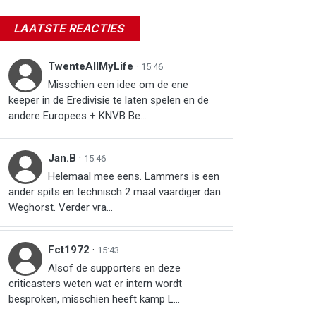
LAATSTE REACTIES
TwenteAllMyLife
·
15:46
Misschien een idee om de ene
keeper in de Eredivisie te laten spelen en de
andere Europees + KNVB Be...
Jan.B
·
15:46
Helemaal mee eens. Lammers is een
ander spits en technisch 2 maal vaardiger dan
Weghorst. Verder vra...
Fct1972
·
15:43
Alsof de supporters en deze
criticasters weten wat er intern wordt
besproken, misschien heeft kamp L...