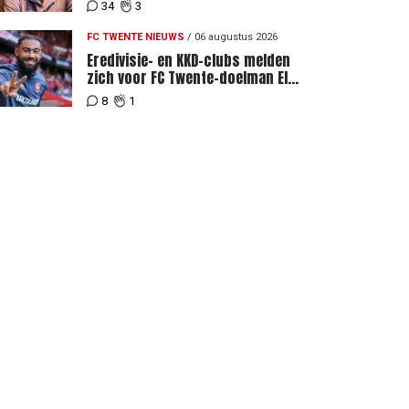
34
3
FC TWENTE NIEUWS
/
06 augustus 2026
Eredivisie- en KKD-clubs melden
zich voor FC Twente-doelman El
Maach
8
1