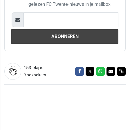
gelezen FC Twente-nieuws in je mailbox.
ABONNEREN
153
claps
Delen op Facebook
Delen op Twitter
Delen op Wh
Delen vi
Del
9 bezoekers