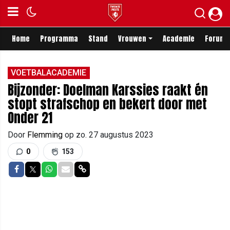
Home
Programma
Stand
Vrouwen
Academie
Forum
VOETBALACADEMIE
Bijzonder: Doelman Karssies raakt én
stopt strafschop en bekert door met
Onder 21
Door
Flemming
op
zo. 27 augustus 2023
0
153
Delen op Facebook
Delen op Twitter
Delen op Whatsapp
Delen via Mail
Delen via link