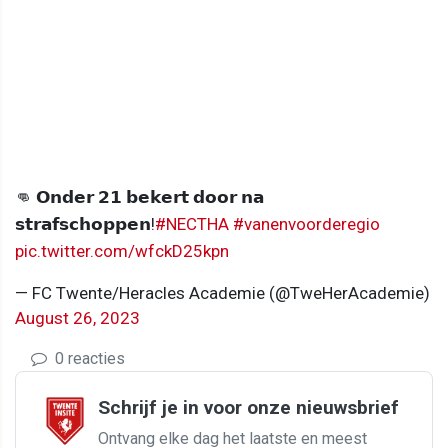
👊 𝗢𝗻𝗱𝗲𝗿 𝟮𝟭 𝗯𝗲𝗸𝗲𝗿𝘁 𝗱𝗼𝗼𝗿 𝗻𝗮
𝘀𝘁𝗿𝗮𝗳𝘀𝗰𝗵𝗼𝗽𝗽𝗲𝗻!
#NECTHA
#vanenvoorderegio
pic.twitter.com/wfckD25kpn
— FC Twente/Heracles Academie (@TweHerAcademie)
August 26, 2023
0 reacties
Schrijf je in voor onze nieuwsbrief
Ontvang elke dag het laatste en meest