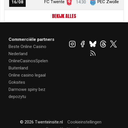
FC Twente
PEC Zwolle
16/08
14:30
BEKIJK ALLES
Commerciële partners
Beste Online Casino
Nederland
OnlineCasinosSpelen
Buitenland
Online casino legaal
Goksites
Darmowe spiny bez
depozytu
© 2026 Twenteinsite.nl
Cookieinstellingen