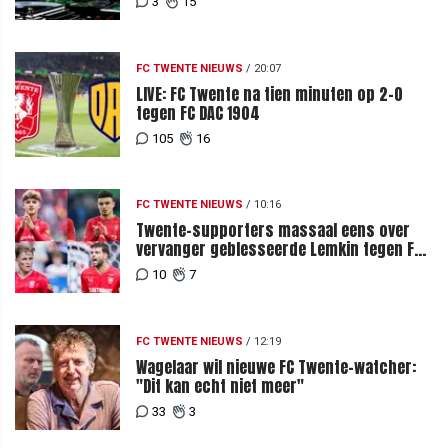
3
15
FC TWENTE NIEUWS
/
20:07
LIVE: FC Twente na tien minuten op 2-0
tegen FC DAC 1904
105
16
FC TWENTE NIEUWS
/
10:16
Twente-supporters massaal eens over
vervanger geblesseerde Lemkin tegen FC
DAC 04
10
7
FC TWENTE NIEUWS
/
12:19
Wagelaar wil nieuwe FC Twente-watcher:
"Dit kan echt niet meer"
33
3