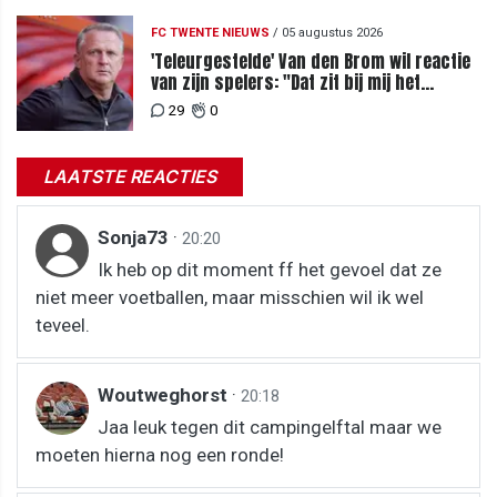
FC TWENTE NIEUWS
/
05 augustus 2026
'Teleurgestelde' Van den Brom wil reactie
van zijn spelers: "Dat zit bij mij het
meeste diep"
29
0
LAATSTE REACTIES
Sonja73
·
20:20
Ik heb op dit moment ff het gevoel dat ze
niet meer voetballen, maar misschien wil ik wel
teveel.
Woutweghorst
·
20:18
Jaa leuk tegen dit campingelftal maar we
moeten hierna nog een ronde!