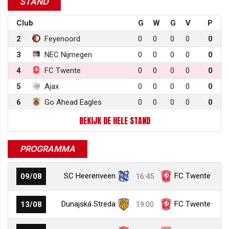
STAND
Club
G
W
G
V
P
2
Feyenoord
0
0
0
0
0
3
NEC Nijmegen
0
0
0
0
0
4
FC Twente
0
0
0
0
0
5
Ajax
0
0
0
0
0
6
Go Ahead Eagles
0
0
0
0
0
BEKIJK DE HELE STAND
PROGRAMMA
SC Heerenveen
FC Twente
09/08
16:45
Dunajská Streda
FC Twente
13/08
19:00