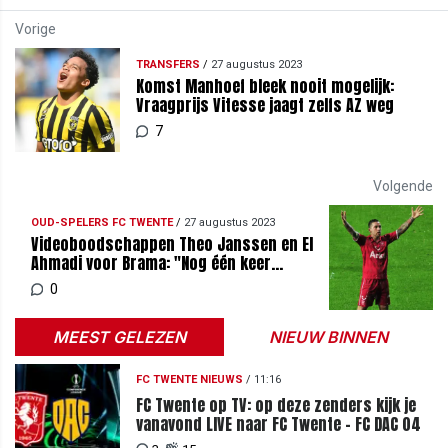
Vorige
TRANSFERS
/
27 augustus 2023
Komst Manhoef bleek nooit mogelijk:
Vraagprijs Vitesse jaagt zelfs AZ weg
7
Volgende
OUD-SPELERS FC TWENTE
/
27 augustus 2023
Videoboodschappen Theo Janssen en El
Ahmadi voor Brama: "Nog één keer
schitteren"
0
MEEST GELEZEN
NIEUW BINNEN
FC TWENTE NIEUWS
/
11:16
FC Twente op TV: op deze zenders kijk je
vanavond LIVE naar FC Twente - FC DAC 04