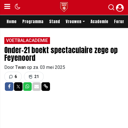
Home
Programma
Stand
Vrouwen
Academie
Forum
VOETBALACADEMIE
Onder-21 boekt spectaculaire zege op
Feyenoord
Door
Twan
op
za. 03 mei 2025
6
21
Delen op Facebook
Delen op Twitter
Delen op Whatsapp
Delen via Mail
Delen via link