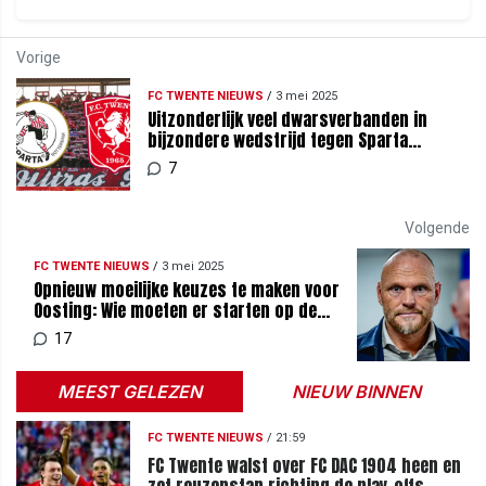
Vorige
FC TWENTE NIEUWS
/
3 mei 2025
Uitzonderlijk veel dwarsverbanden in
bijzondere wedstrijd tegen Sparta
Rotterdam
7
Volgende
FC TWENTE NIEUWS
/
3 mei 2025
Opnieuw moeilijke keuzes te maken voor
Oosting: Wie moeten er starten op de
flanken?
17
MEEST GELEZEN
NIEUW BINNEN
FC TWENTE NIEUWS
/
21:59
FC Twente walst over FC DAC 1904 heen en
zet reuzenstap richting de play-offs