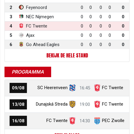
2
Feyenoord
0
0
0
0
0
3
NEC Nijmegen
0
0
0
0
0
4
FC Twente
0
0
0
0
0
5
Ajax
0
0
0
0
0
6
Go Ahead Eagles
0
0
0
0
0
BEKIJK DE HELE STAND
PROGRAMMA
SC Heerenveen
FC Twente
09/08
16:45
Dunajská Streda
FC Twente
13/08
19:00
FC Twente
PEC Zwolle
16/08
14:30