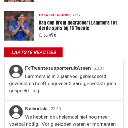
FC TWENTE NIEUWS
/
22:17
Van den Brom degradeert Lammers tot
derde spits bij FC Twente
65
0
LAATSTE REACTIES
FcTwentesupporteruitAssen
·
23:31
Lammers is in 2 jaar veel geblesseerd
geweest en heeft ongeveer 5 aardige wedstrijden
gespeeld. Is g...
Nolimitski
·
23:30
We hebben ook helemaal niet nog meer
voetbal nodig.. Vorig seizoen waren er momenten