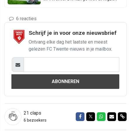
6 reacties
Schrijf je in voor onze nieuwsbrief
Ontvang elke dag het laatste en meest
gelezen FC Twente-nieuws in je mailbox.
ABONNEREN
21
claps
Delen op Facebook
Delen op Twitter
Delen op Wh
Delen vi
Del
6 bezoekers