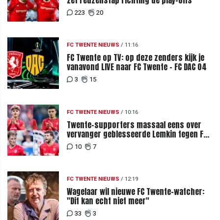
223
20
FC TWENTE NIEUWS
/
11:16
FC Twente op TV: op deze zenders kijk je
vanavond LIVE naar FC Twente - FC DAC 04
3
15
FC TWENTE NIEUWS
/
10:16
Twente-supporters massaal eens over
vervanger geblesseerde Lemkin tegen FC
DAC 04
10
7
FC TWENTE NIEUWS
/
12:19
Wagelaar wil nieuwe FC Twente-watcher:
"Dit kan echt niet meer"
33
3