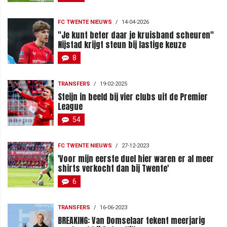
FC TWENTE NIEUWS
/
14-04-2026
"Je kunt beter daar je kruisband scheuren"
Nijstad krijgt steun bij lastige keuze
8
TRANSFERS
/
19-02-2025
Steijn in beeld bij vier clubs uit de Premier
League
54
FC TWENTE NIEUWS
/
27-12-2023
'Voor mijn eerste duel hier waren er al meer
shirts verkocht dan bij Twente'
6
TRANSFERS
/
16-06-2023
BREAKING: Van Domselaar tekent meerjarig