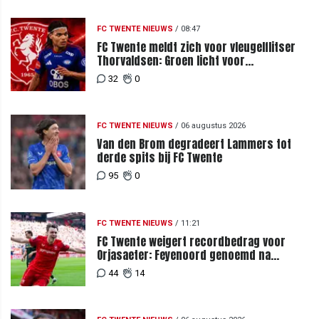
FC TWENTE NIEUWS
/
08:47
FC Twente meldt zich voor vleugelflitser
Thorvaldsen: Groen licht voor
miljoenenbod
32
0
FC TWENTE NIEUWS
/
06 augustus 2026
Van den Brom degradeert Lammers tot
derde spits bij FC Twente
95
0
FC TWENTE NIEUWS
/
11:21
FC Twente weigert recordbedrag voor
Orjasaeter: Feyenoord genoemd na
megabod
44
14