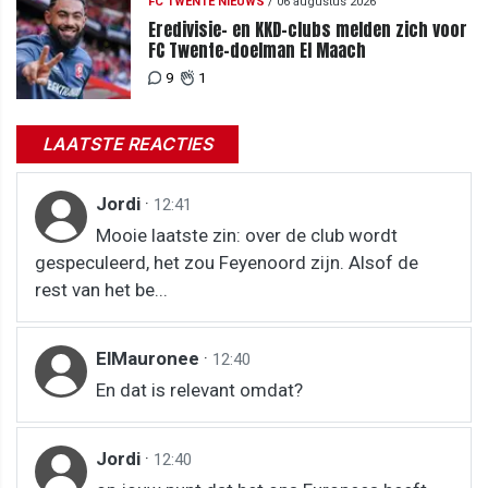
FC TWENTE NIEUWS
/
06 augustus 2026
Eredivisie- en KKD-clubs melden zich voor
FC Twente-doelman El Maach
9
1
LAATSTE REACTIES
Jordi
·
12:41
Mooie laatste zin: over de club wordt
gespeculeerd, het zou Feyenoord zijn. Alsof de
rest van het be...
ElMauronee
·
12:40
En dat is relevant omdat?
Jordi
·
12:40