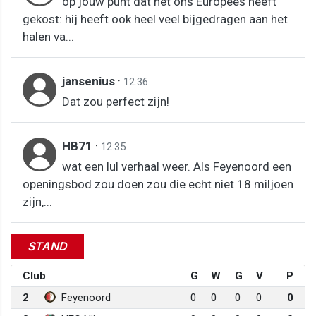
op jouw punt dat het ons Europees heeft
gekost: hij heeft ook heel veel bijgedragen aan het
halen va...
jansenius
·
12:36
Dat zou perfect zijn!
HB71
·
12:35
wat een lul verhaal weer. Als Feyenoord een
openingsbod zou doen zou die echt niet 18 miljoen
zijn,...
STAND
Club
G
W
G
V
P
2
Feyenoord
0
0
0
0
0