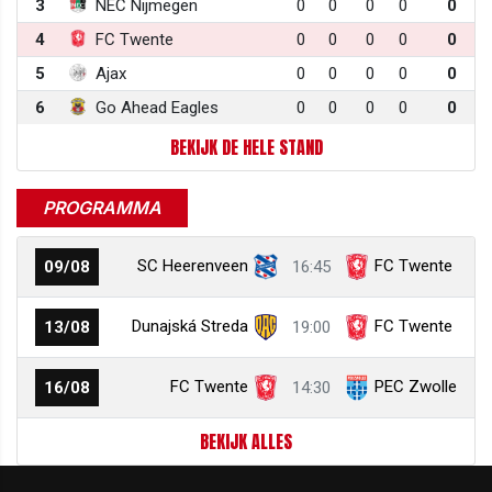
3
NEC Nijmegen
0
0
0
0
0
4
FC Twente
0
0
0
0
0
5
Ajax
0
0
0
0
0
6
Go Ahead Eagles
0
0
0
0
0
BEKIJK DE HELE STAND
PROGRAMMA
SC Heerenveen
FC Twente
09/08
16:45
Dunajská Streda
FC Twente
13/08
19:00
FC Twente
PEC Zwolle
16/08
14:30
BEKIJK ALLES