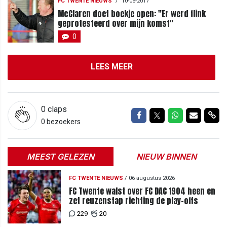
FC TWENTE NIEUWS
/
10-05-2017
McClaren doet boekje open: "Er werd flink
geprotesteerd over mijn komst"
0
LEES MEER
0
claps
Delen op Facebook
Delen op Twitter
Delen op Wh
Delen vi
Del
0 bezoekers
MEEST GELEZEN
NIEUW BINNEN
FC TWENTE NIEUWS
/
06 augustus 2026
FC Twente walst over FC DAC 1904 heen en
zet reuzenstap richting de play-offs
229
20