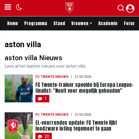
Home
Programma
Stand
Vrouwen
Academie
Forum
aston villa
aston villa Nieuws
Lees al het laatste nieuws over aston villa
FC TWENTE NIEUWS
/
21-05-2026
FC Twente-trainer speelde bij Europa League-
finalist: "Nooit voor mogelijk gehouden"
1
FC TWENTE NIEUWS
/
21-05-2026
EL-voorrondes update: FC Twente lijkt
loodzware loting tegemoet te gaan
20