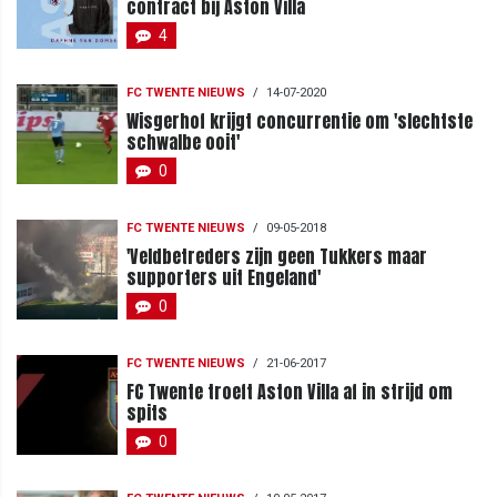
contract bij Aston Villa
4
FC TWENTE NIEUWS
/
14-07-2020
Wisgerhof krijgt concurrentie om 'slechtste
schwalbe ooit'
0
FC TWENTE NIEUWS
/
09-05-2018
'Veldbetreders zijn geen Tukkers maar
supporters uit Engeland'
0
FC TWENTE NIEUWS
/
21-06-2017
FC Twente troeft Aston Villa af in strijd om
spits
0