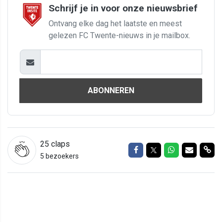
Schrijf je in voor onze nieuwsbrief
Ontvang elke dag het laatste en meest
gelezen FC Twente-nieuws in je mailbox.
ABONNEREN
25
claps
Delen op Facebook
Delen op Twitter
Delen op Wh
Delen vi
Del
5 bezoekers