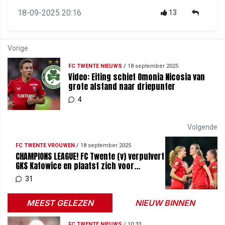
18-09-2025 20:16
13
Vorige
FC TWENTE NIEUWS
/
18 september 2025
Video: Eiting schiet Omonia Nicosia van
grote afstand naar driepunter
4
Volgende
FC TWENTE VROUWEN
/
18 september 2025
CHAMPIONS LEAGUE! FC Twente (v) verpulvert
GKS Katowice en plaatst zich voor
hoofdfase
31
MEEST GELEZEN
NIEUW BINNEN
FC TWENTE NIEUWS
/
10:33