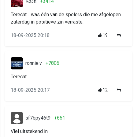
Ko3n
+3414
Terecht… was één van de spelers die me afgelopen
zaterdag in positieve zin verraste.
18-09-2025 20:18
19
ronnie.v
+7806
Terecht
18-09-2025 20:17
12
sf7bpy46t9
+661
Viel uitstekend in