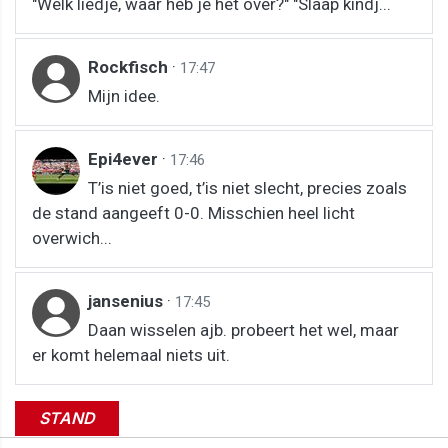
"Welk liedje, waar heb je het over?" "Slaap kindj...
Rockfisch
·
17:47
Mijn idee.
Epi4ever
·
17:46
T’is niet goed, t’is niet slecht, precies zoals
de stand aangeeft 0-0. Misschien heel licht
overwich...
jansenius
·
17:45
Daan wisselen ajb. probeert het wel, maar
er komt helemaal niets uit.
STAND