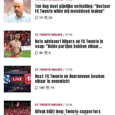
Ten Hag doet pijnlijke onthulling: "Bestuur
FC Twente wilde mij monddood maken"
19
26
FC TWENTE NIEUWS
/
07:00
Rots adviseert Hilgers en FC Twente in
soap: "Beide partijen hebben elkaar
teleurgesteld"
46
6
FC TWENTE NIEUWS
/
17:35
Rust: FC Twente en Heerenveen houden
elkaar in evenwicht
189
19
FC TWENTE NIEUWS
/
10:04
Uitvak blijft leeg: Twente-supporters