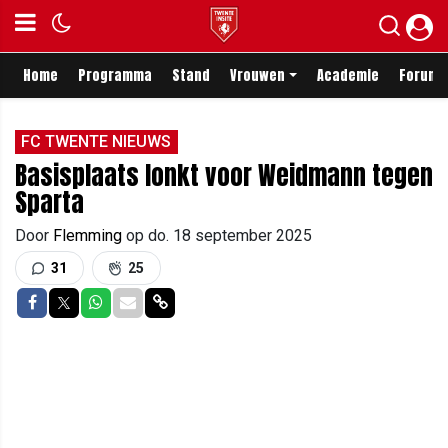
Home
Programma
Stand
Vrouwen
Academie
Forum
FC TWENTE NIEUWS
Basisplaats lonkt voor Weidmann tegen
Sparta
Door
Flemming
op
do. 18 september 2025
31
25
Delen op Facebook
Delen op Twitter
Delen op Whatsapp
Delen via Mail
Delen via link