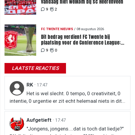
vandaag niet welkom bij sc Heerenveen
9
2
FC TWENTE NIEUWS
/
08 augustus 2026
Dit bedrag verdient FC Twente bij
plaatsing voor de Conference League:
zoveel loopt het mis bij uitschakeling
9
0
LAATSTE REACTIES
RK
·
17:47
Het is wel slecht. 0 tempo, 0 creativiteit, 0
intentie, 0 urgentie er zit echt helemaal niets in dit...
Aufgetieft
·
17:47
"Jongens, jongens....dat is toch dat liedje?"