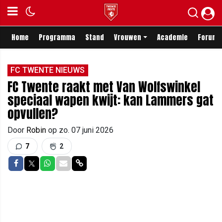
Home
Programma
Stand
Vrouwen
Academie
Forum
FC TWENTE NIEUWS
FC Twente raakt met Van Wolfswinkel
speciaal wapen kwijt: kan Lammers gat
opvullen?
Door
Robin
op
zo. 07 juni 2026
7
2
Delen op Facebook
Delen op Twitter
Delen op Whatsapp
Delen via Mail
Delen via link