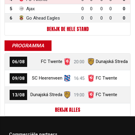
5
Ajax
0
0
0
0
0
6
Go Ahead Eagles
0
0
0
0
0
BEKIJK DE HELE STAND
PROGRAMMA
FC Twente
Dunajská Streda
06/08
20:00
SC Heerenveen
FC Twente
09/08
16:45
Dunajská Streda
FC Twente
13/08
19:00
BEKIJK ALLES
Commerciële partners