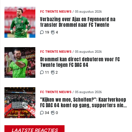
FC TWENTE NIEUWS
/
05 augustus 2026
Verbazing over Ajax en Feyenoord na
transfer Drommel naar FC Twente
19
4
FC TWENTE NIEUWS
/
05 augustus 2026
Drommel kan direct debuteren voor FC
Twente tegen FC DAC 04
11
2
FC TWENTE NIEUWS
/
05 augustus 2026
"Kijken we mee, Scholten?": Kaartverkoop
FC DAC 04 komt op gang, supporters niet
blij met ticketprijzen
34
0
LAATSTE REACTIES