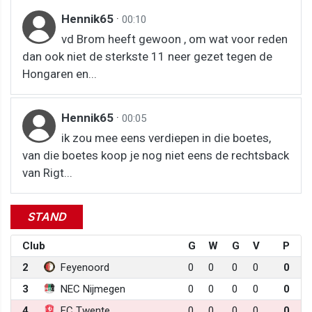
Hennik65
·
00:10
vd Brom heeft gewoon , om wat voor reden
dan ook niet de sterkste 11 neer gezet tegen de
Hongaren en...
Hennik65
·
00:05
ik zou mee eens verdiepen in die boetes,
van die boetes koop je nog niet eens de rechtsback
van Rigt...
STAND
Club
G
W
G
V
P
2
Feyenoord
0
0
0
0
0
3
NEC Nijmegen
0
0
0
0
0
4
FC Twente
0
0
0
0
0