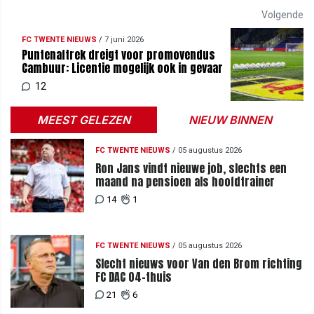
Volgende
FC TWENTE NIEUWS
/
7 juni 2026
Puntenaftrek dreigt voor promovendus
Cambuur: Licentie mogelijk ook in gevaar
12
MEEST GELEZEN
NIEUW BINNEN
FC TWENTE NIEUWS
/
05 augustus 2026
Ron Jans vindt nieuwe job, slechts een
maand na pensioen als hoofdtrainer
14
1
FC TWENTE NIEUWS
/
05 augustus 2026
Slecht nieuws voor Van den Brom richting
FC DAC 04-thuis
21
6