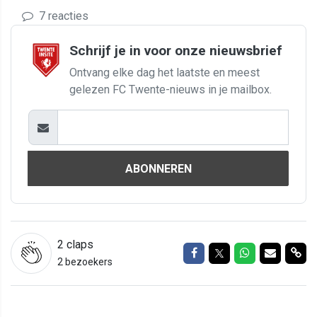
7 reacties
Schrijf je in voor onze nieuwsbrief
Ontvang elke dag het laatste en meest
gelezen FC Twente-nieuws in je mailbox.
ABONNEREN
2
claps
Delen op Facebook
Delen op Twitter
Delen op Wh
Delen vi
Del
2 bezoekers