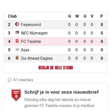
Club
G
W
G
V
P
2
Feyenoord
0
0
0
0
0
3
NEC Nijmegen
0
0
0
0
0
4
FC Twente
0
0
0
0
0
5
Ajax
0
0
0
0
0
6
Go Ahead Eagles
0
0
0
0
0
BEKIJK DE HELE STAND
61 reacties
Schrijf je in voor onze nieuwsbrief
Ontvang elke dag het laatste en meest
gelezen FC Twente-nieuws in je mailbox.