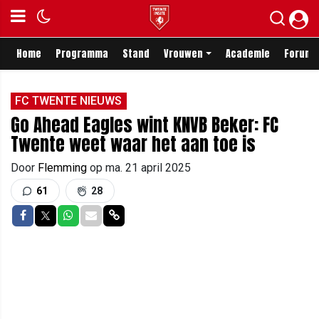
Home
Programma
Stand
Vrouwen
Academie
Forum
FC TWENTE NIEUWS
Go Ahead Eagles wint KNVB Beker: FC
Twente weet waar het aan toe is
Door
Flemming
op
ma. 21 april 2025
61
28
Delen op Facebook
Delen op Twitter
Delen op Whatsapp
Delen via Mail
Delen via link